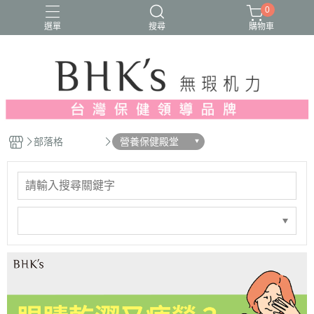
0
選單
搜尋
購物車
人氣推薦
多入優惠
日常維他命
漢方養生
蔓越莓/私密保養
部落格
營養保健殿堂