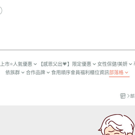
品上市
⭐人氣優惠
【感恩父出💗】限定優惠
女性保健/美妍
依族群
合作品牌
食用順序
會員福利
櫃位資訊
部落格
推薦TOP
限時🔥任2件折$88
營養補給
劉品言代言
人
輕卡管理➤SiimHeart蒔心
營養保健殿堂
多入優惠
超值🔥88%魚油多入
私密健康
備孕期
男士保健➤UNIQMAN優仕曼
怎麼選適合你
部
組合
月事調理
孕初期
咪
寵物嚴選➤Furluv樂球
成分解惑站
熟齡舒適
孕中期
小童
BHK's 情報站
透亮無瑕
孕後期
齡期
BHK’s 研究手記
彈潤美妍
產後/哺乳