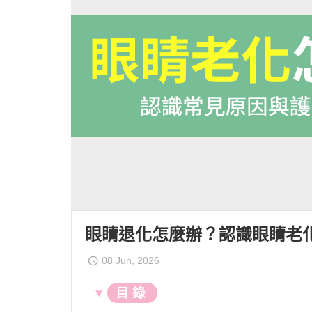
素食
輕熟齡
樂齡養
眼睛退化怎麼辦？認識眼睛老
08 Jun, 2026
目 錄