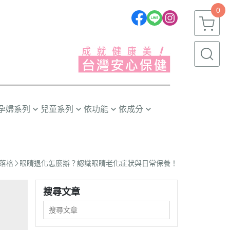
0
孕婦系列
兒童系列
依功能
依成分
推薦❣️
嬰幼兒(0~1歲)
晶亮有神
益生菌/酵素
幼童(1~3歲)
消化排便
葉黃素/藍莓
落格
眼睛退化怎麼辦？認識眼睛老化症狀與日常保養！
小童(3~6歲)
循環代謝
魚油/藻油(DHA/EPA)
大童(6~12歲)
體質防護
蔓越莓/甘露糖
搜尋文章
青少年(12歲以上)
幫助入睡
膠原蛋白
精神活力
卵磷脂