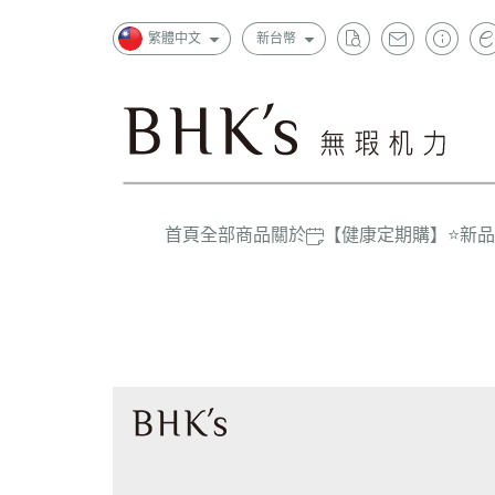
繁體中文
新台幣
首頁
全部商品
關於
【健康定期購】
⭐新
狂銷
一般成
超值
上班族
精選
孕哺媽
嬰幼兒/
大童/學