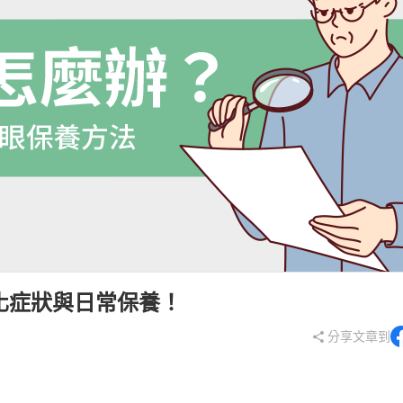
青春守護
保養
淨荳調理
生
豐盈烏黑
清新體香
化症狀與日常保養！
分享文章到