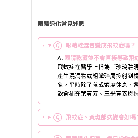
眼睛退化常見迷思
眼睛乾澀會變成飛蚊症嗎？
Q
▼
A.
眼睛乾澀並不會直接導致飛
飛蚊症在醫學上稱為「玻璃體
產生混濁物或組織碎屑投射到視
象，平時除了養成適度休息、
飲食補充葉黃素、玉米黃素與
飛蚊症、黃斑部病變會好嗎
Q
▼