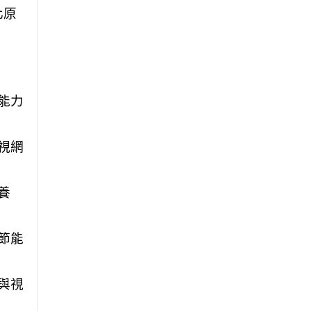
化原
能力
視網
養
節能
與視