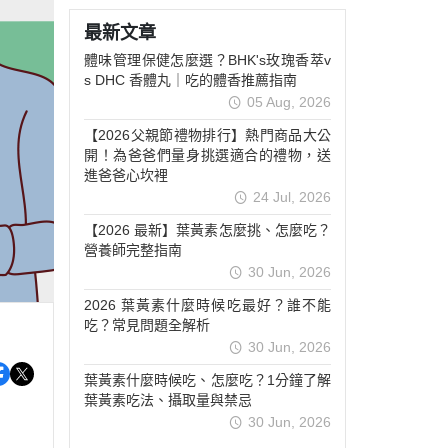
關鍵靈活
非變性膠原/葡萄糖胺
最新文章
活絡放鬆
維他命(A/B/C/D/E)
體味管理保健怎麼選？BHK's玫瑰香萃v
青春美妍
礦物質(鈣/鐵/鎂/鋅)
s DHC 香體丸｜吃的體香推薦指南
05 Aug, 2026
豐盈烏黑
【2026父親節禮物排行】熱門商品大公
私密呵護
開！為爸爸們量身挑選適合的禮物，送
窈窕代謝
進爸爸心坎裡
24 Jul, 2026
外用保養
【2026 最新】葉黃素怎麼挑、怎麼吃？
送禮推薦
營養師完整指南
30 Jun, 2026
2026 葉黃素什麼時候吃最好？誰不能
吃？常見問題全解析
30 Jun, 2026
葉黃素什麼時候吃、怎麼吃？1分鐘了解
葉黃素吃法、攝取量與禁忌
30 Jun, 2026