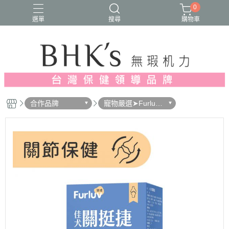
0
選單
搜尋
購物車
人氣推薦
多入優惠
日常維他命
漢方養生
蔓越莓/私密保養
合作品牌
寵物嚴選➤Furluv
樂球