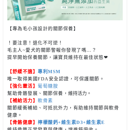
【專為毛小孩設計的關節保養】
！要注意！退化不可逆！
毛主人~愛犬的關節警報你發現了嗎…？
提早開始保養關節，讓寶貝維持在最佳狀態❤
【舒緩不適】
專利MSM
唯一取得美國FDA安全認證，可保護關節。
【強化
靈活
】
葡萄糖胺
幫助骨骼發展、關節保養，
維持活力
。
【
補給
活力】
軟骨素
關節緩衝補給、可抵抗外力，有助維持關節與軟骨
健康。
【骨骼健康】
檸檬酸鈣+維生素D3+維生素E
維持骨骼正常發育與健康，增進鈣吸收。