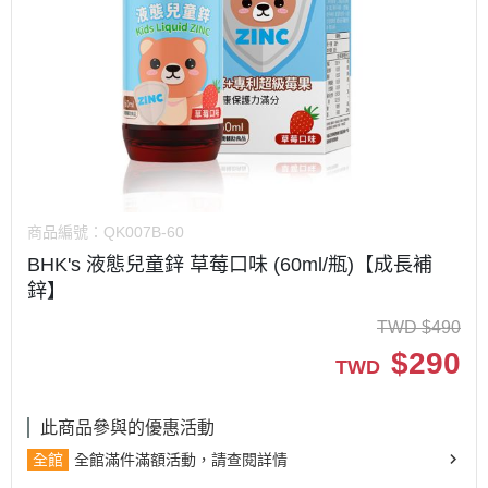
商品編號：
QK007B-60
BHK's 液態兒童鋅 草莓口味 (60ml/瓶)【成長補
鋅】
TWD
$
490
$
290
TWD
此商品參與的優惠活動
全館
全館滿件滿額活動，請查閱詳情