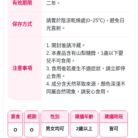
有效期限
二年。
請置於陰涼乾燥處(0~25℃)，避免日
保存方式
光直射。
1. 開封後請冷藏。
2. 本產品含有山梨糖醇，1歲以下嬰
兒不可食用。
注意事項
3. 食用後若產生不適症狀，請立即停
止食用。
4. 成分含天然萃取來源，顏色深淺不
同屬自然現象，請安心食用。
素食
經期
性別
建議年齡
建議時段
男女均可
2歲以上
皆可
O
O