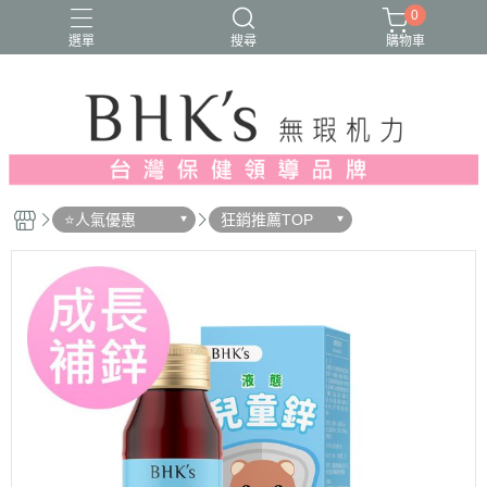
0
選單
搜尋
購物車
人氣推薦
多入優惠
日常維他命
漢方養生
蔓越莓/私密保養
⭐人氣優惠
狂銷推薦TOP