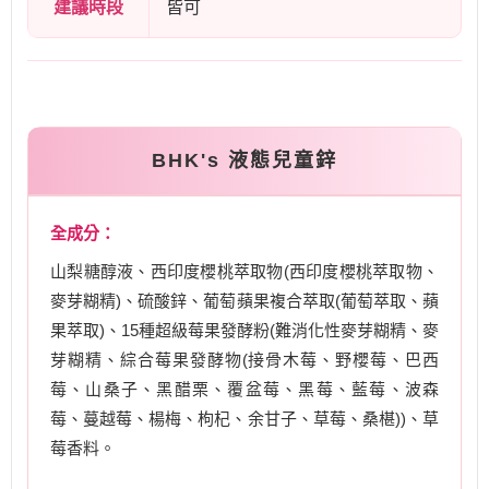
建議時段
皆可
BHK's 液態兒童鋅
全成分：
山梨糖醇液、西印度櫻桃萃取物(西印度櫻桃萃取物、
麥芽糊精)、硫酸鋅、葡萄蘋果複合萃取(葡萄萃取、蘋
果萃取)、15種超級莓果發酵粉(難消化性麥芽糊精、麥
芽糊精、綜合莓果發酵物(接骨木莓、野櫻莓、巴西
莓、山桑子、黑醋栗、覆盆莓、黑莓、藍莓、波森
莓、蔓越莓、楊梅、枸杞、余甘子、草莓、桑椹))、草
莓香料。