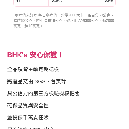
鋅
5毫克
33%
*參考值未訂定 每日參考值：熱量2000大卡、蛋白質60公克、
脂肪60公克、飽和脂肪18公克、碳水化合物300公克、鈉2000
毫克、鋅15毫克。
BHK's 安心保證！
全品項皆主動定期送檢
將產品交由 SGS、台美等
具公信力的第三方檢驗機構把關
確保品質與安全性
並投保千萬責任險