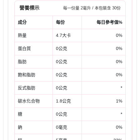
營養標示
每一份量 2毫升 / 本包裝含 30份
成分
每份
每日參考值%
熱量
4.7大卡
0%
蛋白質
0公克
0%
脂肪
0公克
0%
飽和脂肪
0公克
0%
反式脂肪
0公克
*
碳水化合物
1.8公克
1%
糖
0公克
*
鈉
0毫克
0%