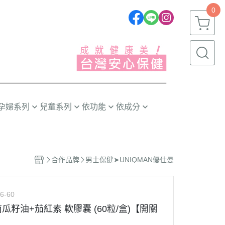
0
孕婦系列
兒童系列
依功能
依成分
推薦❣️
嬰幼兒(0~1歲)
晶亮有神
益生菌/酵素
幼童(1~3歲)
消化排便
葉黃素/藍莓
合作品牌
男士保健➤UNIQMAN優仕曼
小童(3~6歲)
循環代謝
魚油/藻油(DHA/EPA)
大童(6~12歲)
體質防護
蔓越莓/甘露糖
6-60
青少年(12歲以上)
幫助入睡
膠原蛋白
 南瓜籽油+茄紅素 軟膠囊 (60粒/盒)【開關
精神活力
卵磷脂