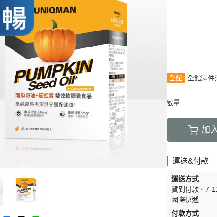
青春守護
保養
淨荳調理
生
豐盈烏黑
清新體香
全館
全館滿件
數量
加
運送&付款
運送方式
貨到付款
7-
國際快遞
付款方式