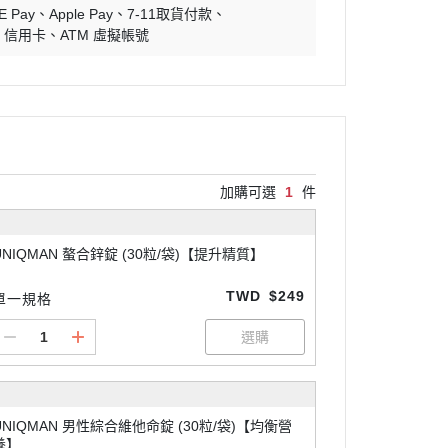
E Pay
Apple Pay
7-11取貨付款
信用卡
ATM 虛擬帳號
加購可選
1
件
UNIQMAN 螯合鋅錠 (30粒/袋)【提升精質】
TWD
$249
單一規格
UNIQMAN 男性綜合維他命錠 (30粒/袋)【均衡營
養】