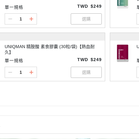
TWD
$249
單一規格
UNIQMAN 精胺酸 素食膠囊 (30粒/袋)【熱血耐
久】
TWD
$249
單一規格
情