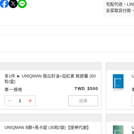
宅配代收
LIN
全家取貨付款
購
多1件 ► UNIQMAN 南瓜籽油+茄紅素 軟膠囊 (60
粒/盒)
TWD
$500
單一規格
UNIQMAN B群+馬卡錠 (30粒/袋)【提神代謝】