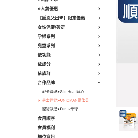
素食
⭐人氣優惠
輕熟齡
【感恩父出💗】限定優惠
樂齡養
女性保健/美妍
孕婦系列
兒童系列
依功能
依成分
依族群
合作品牌
輕卡管理➤SiimHeart蒔心
男士保健➤UNIQMAN優仕曼
寵物嚴選➤Furluv樂球
食用順序
會員福利
櫃位資訊