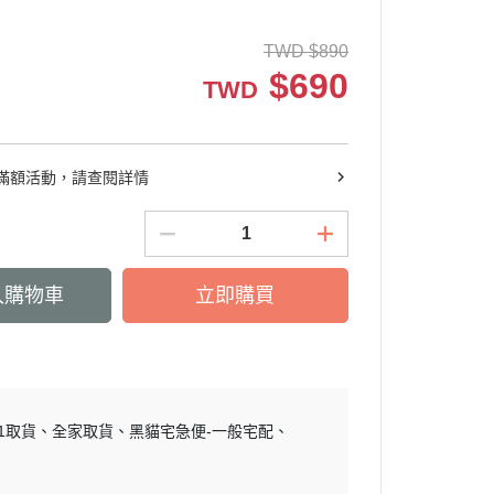
關鍵靈活
非變性膠原/葡萄糖胺
活絡放鬆
維他命(A/B/C/D/E)
TWD
$
890
$
690
青春美妍
礦物質(鈣/鐵/鎂/鋅)
TWD
豐盈烏黑
私密呵護
滿額活動，請查閱詳情
窈窕代謝
外用保養
送禮推薦
入購物車
立即購買
11取貨
全家取貨
黑貓宅急便-一般宅配