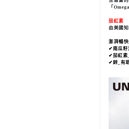
含豐富的
「Omeg
茄紅素
由美國知
澎湃暢快
✔南瓜籽
✔茄紅素
✔鋅_有