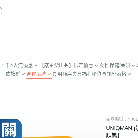
品上市
⭐人氣優惠
【感恩父出💗】限定優惠
女性保健/美妍
依族群
合作品牌
食用順序
會員福利
櫃位資訊
部落格
推薦TOP
限時🔥任2件折$88
營養補給
劉品言代言
人
輕卡管理➤SiimHeart蒔心
營養保健殿堂
多入優惠
超值🔥88%魚油多入
私密健康
備孕期
男士保健➤UNIQMAN優仕曼
怎麼選適合你
組合
月事調理
孕初期
咪
寵物嚴選➤Furluv樂球
成分解惑站
熟齡舒適
孕中期
小童
BHK's 情報站
透亮無瑕
商品編號：
孕後期
N001
UNIQMAN
齡期
BHK’s 研究手記
彈潤美妍
產後/哺乳
順暢】