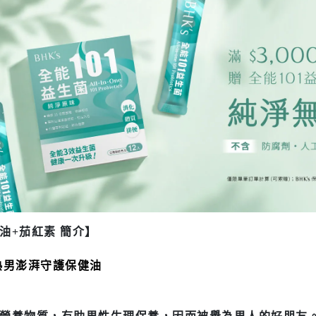
油+茄紅素 簡介】
熟男澎湃守護保健油