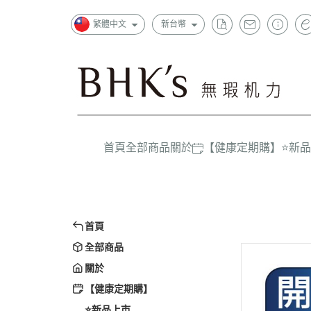
繁體中文
新台幣
首頁
全部商品
關於
【健康定期購】
⭐新
狂銷
一般成
超值
上班族
精選
首頁
孕哺媽
全部商品
嬰幼兒/
關於
大童/學
【健康定期購】
⭐新品上市