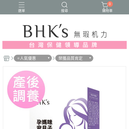
0
選單
搜尋
購物車
人氣推薦
多入優惠
日常維他命
漢方養生
蔓越莓/私密保養
⭐人氣優惠
榮獲品質肯定