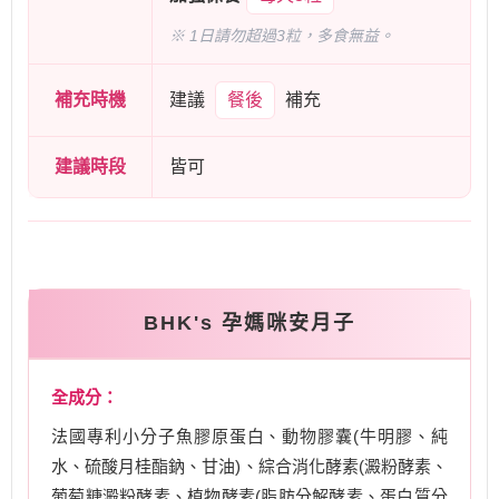
※ 1日請勿超過3粒，多食無益。
補充時機
建議
餐後
補充
建議時段
皆可
BHK's 孕媽咪安月子
全成分：
法國專利小分子魚膠原蛋白、動物膠囊(牛明膠、純
水、硫酸月桂酯鈉、甘油)、綜合消化酵素(澱粉酵素、
葡萄糖澱粉酵素、植物酵素(脂肪分解酵素、蛋白質分