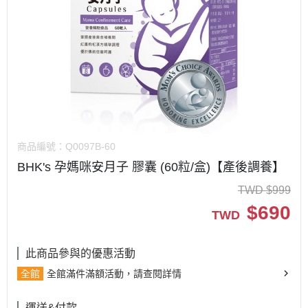
商品編號：
Q0097B-60
BHK's 孕媽咪安月子 膠囊 (60粒/盒)【產後調養】
TWD
$
999
$
690
TWD
此商品參與的優惠活動
全館
全館滿件滿額活動，請查閱詳情
運送&付款