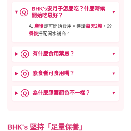
BHK's安月子怎麼吃？什麼時候
Q
▼
開始吃最好？
A.
產後
即可開始食用。建議
每天2粒
，於
餐後
搭配開水補充。
有什麼食用禁忌？
Q
▼
素食者可食用嗎？
Q
▼
為什麼膠囊顏色不一樣？
Q
▼
BHK's 堅持「足量保養」