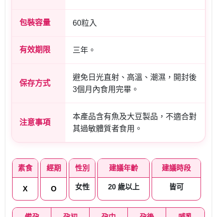
包裝容量
60粒入
有效期限
三年。
避免日光直射、高溫、潮濕，開封後
保存方式
3個月內食用完畢。
本產品含有魚及大豆製品，不適合對
注意事項
其過敏體質者食用。
素食
經期
性別
建議年齡
建議時段
女性
20 歲以上
皆可
X
O
備孕
孕初
孕中
孕後
哺乳