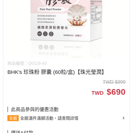
商品編號：
Q0118-60
BHK's 珍珠粉 膠囊 (60粒/盒)【珠光瑩潤】
TWD
$
999
$
690
TWD
此商品參與的優惠活動
全館
全館滿件滿額活動，請查閱詳情
運送&付款