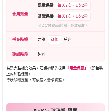
足量保健
每天2次，1次2粒
食用劑量
基礎保養
每天1次，1次2粒
※ 1日請勿超過4粒，多食無益。
補充時機
建議
餐後
補充
建議時段
皆可
為達完整補充效果，建議初期先採用
「足量保健」
（即包裝
上的加強保養）；
待狀態穩定後，可依個人需求調整。
BHK's 珍珠粉 膠囊