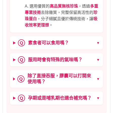
A. 選用優質的
高品質無核珍珠
，透過
多重
專業技術
去除雜質，完整保留高活性的
珍
珠蛋白
，分子細膩且優於傳統技術，讓
吸
收效率更理想
。
素食者可以食用嗎？
Q
▼
服用時會有特殊的氣味嗎？
Q
▼
除了直接吞服，膠囊可以打開來
Q
▼
使用嗎？
孕期或是哺乳期也適合補充嗎？
Q
▼