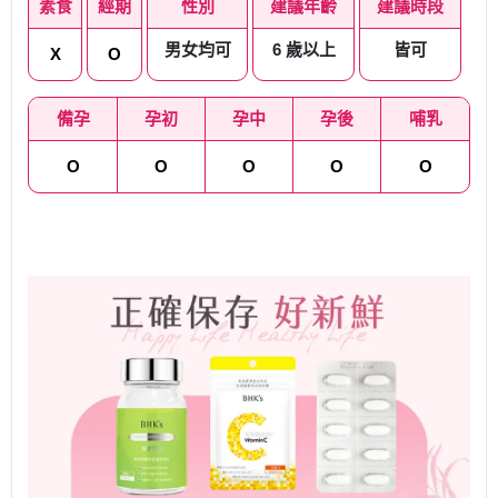
素食
經期
性別
建議年齡
建議時段
男女均可
6 歲以上
皆可
X
O
備孕
孕初
孕中
孕後
哺乳
O
O
O
O
O