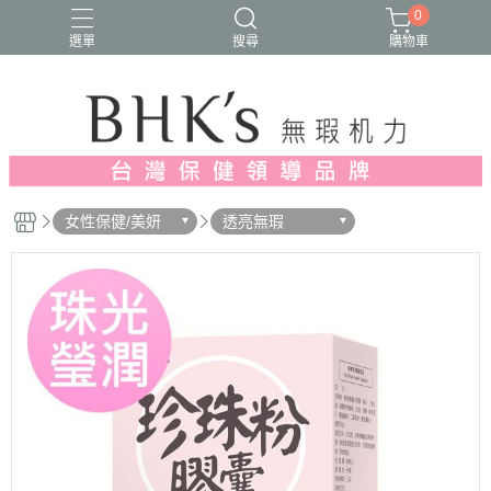
0
選單
搜尋
購物車
人氣推薦
多入優惠
日常維他命
漢方養生
蔓越莓/私密保養
女性保健/美妍
透亮無瑕