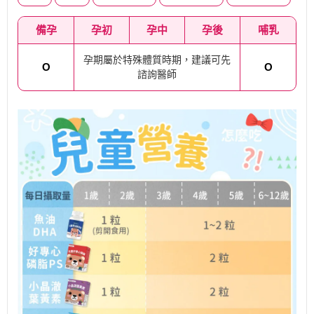
備孕
孕初
孕中
孕後
哺乳
孕期屬於特殊體質時期，建議可先
O
O
諮詢醫師