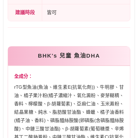
建議時段
皆可
BHK's 兒童 魚油DHA
全成分：
rTG型魚油(魚油、維生素E(抗氧化劑))、牛明膠、甘
油、橘子果汁粉(橘子濃縮汁、氧化澱粉、麥芽糊精、
香料、檸檬酸、β-胡蘿蔔素)、亞麻仁油、玉米澱粉、
結晶果糖、純水、脂肪酸甘油酯、蜂蠟、橘子油香料
(橘子油、香料)、磷脂醯絲胺酸(卵磷脂(含磷脂醯絲胺
酸)、中鏈三酸甘油酯)、β-胡蘿蔔素(葡萄糖漿、辛烯
基丁二酸鈉澱粉、中鏈三酸甘油酯、維生素C(抗氧化