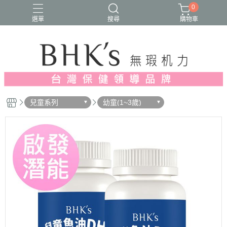
0
選單
搜尋
購物車
人氣推薦
多入優惠
日常維他命
漢方養生
蔓越莓/私密保養
兒童系列
幼童(1~3歲)