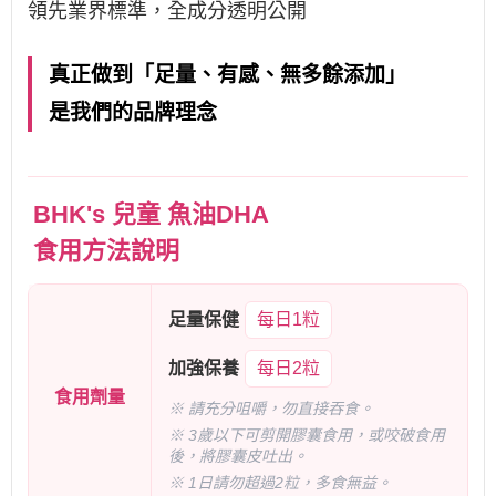
領先業界標準，全成分透明公開
真正做到「足量、有感、無多餘添加」
是我們的品牌理念
BHK's 兒童 魚油DHA
食用方法說明
足量保健
每日1粒
加強保養
每日2粒
食用劑量
※ 請充分咀嚼，勿直接吞食。
※ 3歲以下可剪開膠囊食用，或咬破食用
後，將膠囊皮吐出。
※ 1日請勿超過2粒，多食無益。