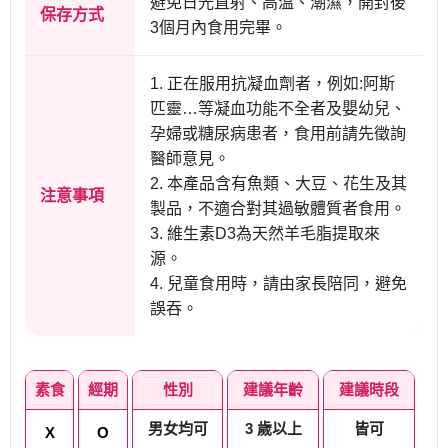
避免日光直射、高溫、潮濕，開封後
保存方式
3個月內食用完畢。
1. 正在服用抗凝血劑者，例如:阿斯
匹靈…等凝血功能不全者及嬰幼兒、
孕婦或糖尿病患者，食用前請先徵詢
醫師意見。
2. 本產品含有魚類、大豆、花生及其
注意事項
製品，不適合對其過敏體質者食用。
3. 維生素D3為天然羊毛脂提取來
源。
4. 兒童食用時，請由家長陪同，避免
誤吞。
素食
經期
性別
建議年齡
建議時段
男女均可
3 歲以上
皆可
X
O