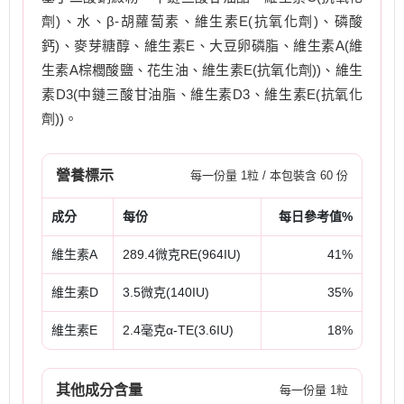
劑)、水、β-胡蘿蔔素、維生素E(抗氧化劑)、磷酸
鈣)、麥芽糖醇、維生素E、大豆卵磷脂、維生素A(維
生素A棕櫚酸鹽、花生油、維生素E(抗氧化劑))、維生
素D3(中鏈三酸甘油脂、維生素D3、維生素E(抗氧化
劑))。
營養標示
每一份量 1粒 / 本包裝含 60 份
成分
每份
每日參考值%
維生素A
289.4微克RE(964IU)
41%
維生素D
3.5微克(140IU)
35%
維生素E
2.4毫克α-TE(3.6IU)
18%
其他成分含量
每一份量 1粒