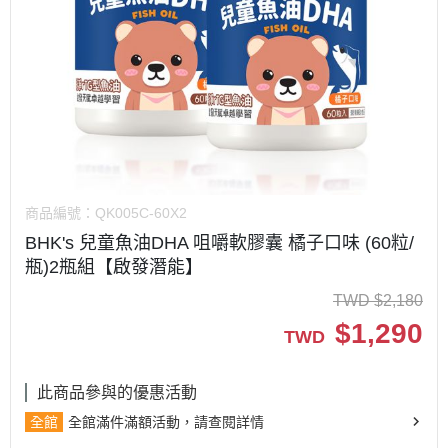
商品編號：
QK005C-60X2
BHK's 兒童魚油DHA 咀嚼軟膠囊 橘子口味 (60粒/
瓶)2瓶組【啟發潛能】
TWD
$
2,180
$
1,290
TWD
此商品參與的優惠活動
全館
全館滿件滿額活動，請查閱詳情