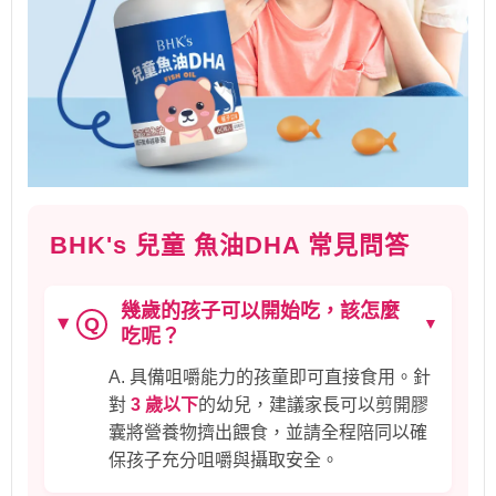
BHK's 兒童 魚油DHA 常見問答
幾歲的孩子可以開始吃，該怎麼
Q
▼
吃呢？
A. 具備咀嚼能力的孩童即可直接食用。針
對
3 歲以下
的幼兒，建議家長可以剪開膠
囊將營養物擠出餵食，並請全程陪同以確
保孩子充分咀嚼與攝取安全。