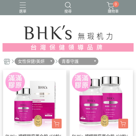
0
選單
搜尋
購物車
人氣推薦
多入優惠
日常維他命
漢方養生
蔓越莓/私密保養
女性保健/美妍
青春守護