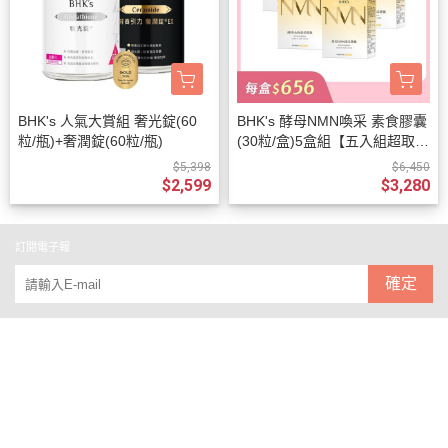
BHK's 人氣大賞組 奢光錠(60
BHK's 酵母NMN喚采 素食膠囊
粒/瓶)+奢潤錠(60粒/瓶)
(30粒/盒)5盒組【五入組超取最
多2組】
$5,398
$6,450
$2,599
$3,280
訂閱電子報
確定
關於
全部商品
付款方式說明