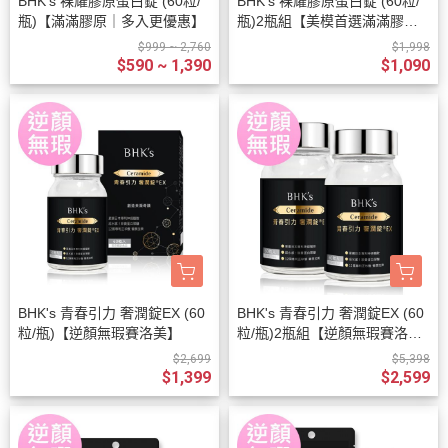
BHK's 裸耀膠原蛋白錠 (60粒/
BHK's 裸耀膠原蛋白錠 (60粒/
瓶)【滿滿膠原｜多入更優惠】
瓶)2瓶組【美模首選滿滿膠
原】
$999 ~ 2,760
$1,998
$590 ~ 1,390
$1,090
BHK's 青春引力 奢潤錠EX (60
BHK's 青春引力 奢潤錠EX (60
粒/瓶)【逆顏無瑕賽洛美】
粒/瓶)2瓶組【逆顏無瑕賽洛
美】
$2,699
$5,398
$1,399
$2,599