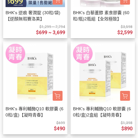
BHK's 逆痕 奢潤錠 (30粒/袋)
BHK's 白藜蘆醇 素食膠囊 (60
【逆顏無瑕賽洛美】
粒/瓶)2瓶組【全效極致】
$1,299 ~ 7,794
$3,598
$699 ~ 3,699
$2,599
BHK's 專利輔酶Q10 軟膠囊 (6
BHK's 專利輔酶Q10 軟膠囊 (6
0粒/盒)【凝時青春】
0粒/盒)2盒組【凝時青春】
$699
$1,398
$490
$890