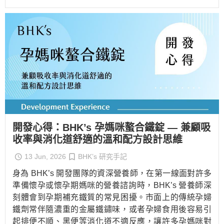
開發心得：BHK’s 孕媽咪螯合鐵錠 — 兼顧吸
收率與消化道舒適的溫和配方設計思維
13 Jun, 2026
BHK’s 研究手記
身為 BHK’s 開發團隊的資深營養師，在第一線面對許多
準備懷孕或懷孕期媽咪的營養諮詢時，BHK’s 營養師深
刻體會到孕期補充鐵質的常見困擾。市面上的傳統孕婦
鐵劑常伴隨濃重的金屬鐵鏽味，或者孕婦食用後容易引
起排便不順、黑便等消化道不適反應，讓許多孕媽咪對