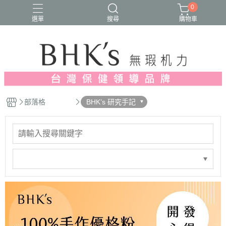
0
選單
搜尋
購物車
人氣推薦
多入優惠
日常維他命
漢方養生
蔓越莓/私密保養
部落格
BHK’s 研究手記