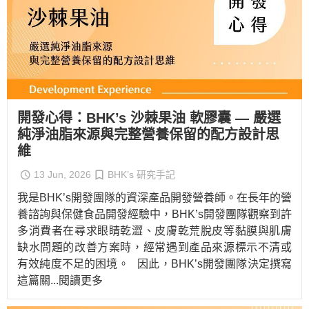
開發心得：BHK’s 沙棘果油 軟膠囊 — 嚴選
純淨油脂來源與完整營養保留的配方設計思
維
13 Jun, 2026
BHK’s 研究手記
我是BHK’s開發團隊的資深產品開發營養師。在長年的營
養諮詢與保健食品開發經驗中，BHK’s開發團隊觀察到許
多消費者在尋求眼睛乾澀、皮膚乾荒脫皮等黏膜與肌膚
缺水問題的改善方案時，經常遇到產品來源標示不清或
有效純度不足的困境。 因此，BHK’s開發團隊決定撰寫
這篇關
...閱讀更多