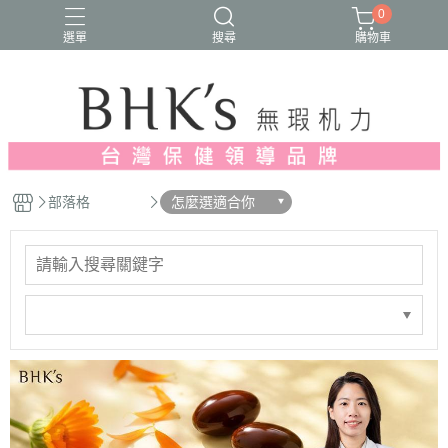
0
選單
搜尋
購物車
人氣推薦
多入優惠
日常維他命
漢方養生
蔓越莓/私密保養
部落格
怎麼選適合你