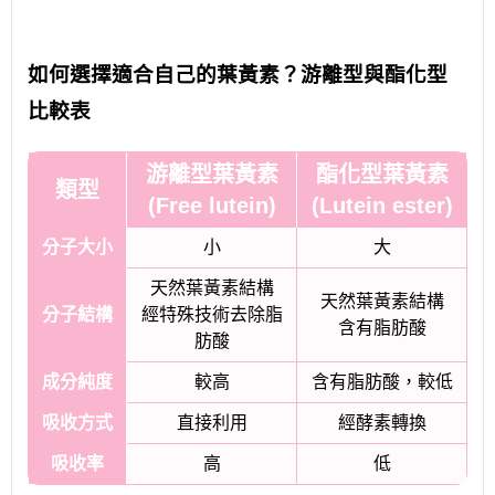
如何選擇適合自己的葉黃素？游離型與酯化型
比較表
游離型葉黃素
酯化型葉黃素
類型
(Free lutein)
(Lutein ester)
分子大小
小
大
天然葉黃素結構
天然葉黃素結構
分子結構
經特殊技術去除脂
含有脂肪酸
肪酸
成分純度
較高
含有脂肪酸，較低
吸收方式
直接利用
經酵素轉換
吸收率
高
低