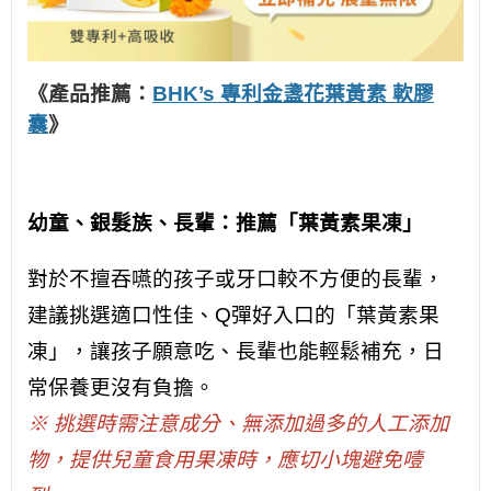
《產品推薦：
BHK’s 專利
金盞花
葉黃素 軟膠
囊
》
幼童、
銀髮族、長輩
：推薦「葉黃素果凍」
對於不擅吞嚥的孩子或牙口較不方便的長輩，
建議挑選適口性佳、Q彈好入口的「葉黃素果
凍」，讓孩子願意吃、長輩也能輕鬆補充，日
常保養更沒有負擔。
※ 挑選時需注意成分、無添加過多的人工添加
物，提供兒童食用果凍時，應切小塊避免噎