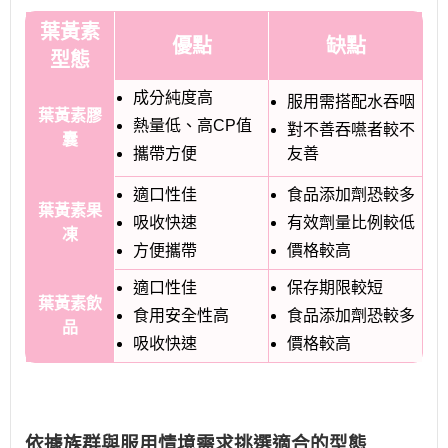
葉黃素
優點
缺點
型態
成分純度高
服用需搭配水吞咽
葉黃素膠
熱量低、高CP值
對不善吞嚥者較不
囊
攜帶方便
友善
適口性佳
食品添加劑恐較多
葉黃素果
吸收快速
有效劑量比例較低
凍
方便攜帶
價格較高
適口性佳
保存期限較短
葉黃素飲
食用安全性高
食品添加劑恐較多
品
吸收快速
價格較高
依據族群與服用情境需求挑選適合的型態