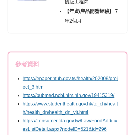
初級工程師
【年資/產品開發經驗】
7
年2個月
參考資料
https://epaper.ntuh.gov.tw/health/202008/proj
ect_3.html
https://pubmed.ncbi.nlm.nih.gov/19415319/
https://www.studenthealth.gov.hk/tc_chi/healt
h/health_dn/health_dn_vit.html
https://consumer.fda.gov.tw/Law/FoodAdditiv
esListDetail.aspx?nodeID=521&id=296