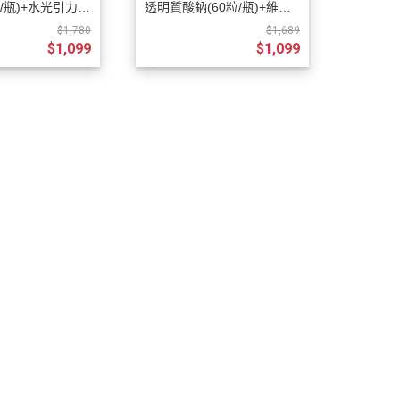
粒/瓶)+水光引力
透明質酸鈉(60粒/瓶)+維他
60粒/瓶)
命A(90粒/瓶)
$1,780
$1,689
$1,099
$1,099