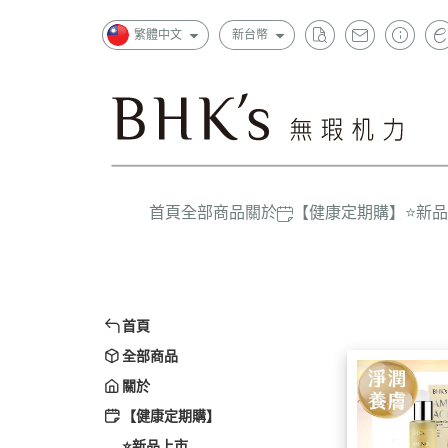
繁體中文
新台幣
首頁
全部商品
關於
【健康定期購】
⭐新
狂銷
一般成
超值
上班族
精選
首頁
孕哺媽
全部商品
嬰幼兒/
關於
大童/學
【健康定期購】
⭐新品上市