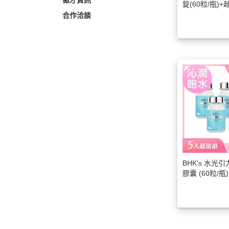
徵才資訊
錠(60粒/瓶)+
粒/瓶)
合作洽談
BHK's 水光
膠囊 (60粒/
飽水】