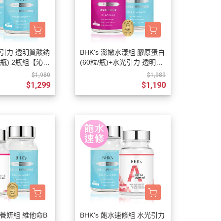
關鍵靈活
非變性膠原/葡萄糖胺
活絡放鬆
維他命(A/B/C/D/E)
青春美妍
礦物質(鈣/鐵/鎂/鋅)
豐盈烏黑
水光引力 透明質酸鈉
BHK's 澎嫩水漾組 膠原蛋白
/瓶) 2瓶組【沁潤
(60粒/瓶)+水光引力 透明質
私密呵護
酸鈉膠囊(60粒/瓶)
$1,980
$1,989
窈窕代謝
$1,299
$1,190
外用保養
送禮推薦
飽水養妍組 維他命B
BHK's 飽水速修組 水光引力