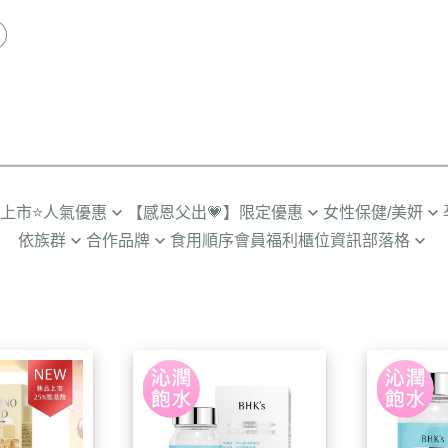
品上市
⭐人氣優惠
【感恩父出💗】限定優惠
女性保健/美妍
依族群
合作品牌
食用順序
會員福利
櫃位資訊
部落格
推薦TOP
限時🔥任2件折$88
營養補給
劉品言代言
人
輕卡管理➤SiimHeart蒔心
營養保健殿堂
多入優惠
超值🔥88%魚油多入
私密健康
備孕期
男士保健➤UNIQMAN優仕曼
怎麼選適合你
組合
月事調理
孕初期
咪
寵物嚴選➤Furluv樂球
成分解惑站
熟齡舒適
孕中期
小童
BHK's 情報站
透亮無瑕
孕後期
齡期
BHK’s 研究手記
彈潤美妍
產後/哺乳