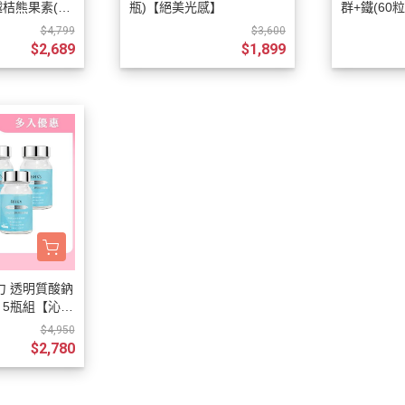
越桔熊果素(60
瓶)【絕美光感】
群+鐵(60
透明質酸鈉(
$4,799
$3,600
$2,689
$1,899
引力 透明質酸鈉
瓶) 5瓶組【沁潤
$4,950
$2,780