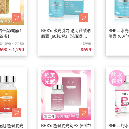
青春守護
保養
淨荳調理
生
豐盈烏黑
清新體香
養精華潔顏露(1
BHK's 水光引力 透明質酸鈉
BHK's 
潤養膚】
膠囊 (60粒/瓶)【沁潤飽
膠囊 (60粒
水】
飽水】
$1,090 ~ 2,180
$990
690 ~ 1,290
$699
淨光組 極奢潤光
BHK's 極奢潤光錠EX (60粒/
BHK's 