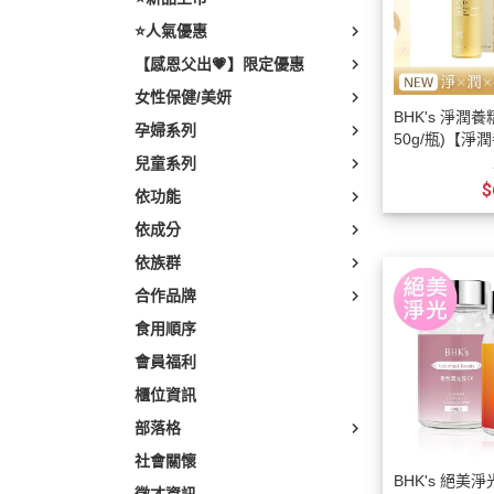
素食
⭐人氣優惠
輕熟齡
【感恩父出💗】限定優惠
樂齡養
女性保健/美妍
BHK's 淨潤
孕婦系列
50g/瓶)【淨
兒童系列
$
依功能
依成分
依族群
合作品牌
食用順序
會員福利
櫃位資訊
部落格
社會關懷
BHK's 絕美