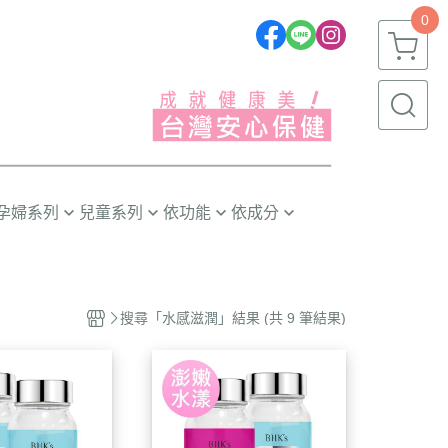
0
孕婦系列
兒童系列
依功能
依成分
推薦❣️
嬰幼兒(0~1歲)
晶亮有神
益生菌/酵素
幼童(1~3歲)
消化排便
葉黃素/藍莓
搜尋「水感滋潤」結果 (共 9 筆結果)
小童(3~6歲)
循環代謝
魚油/藻油(DHA/EPA)
大童(6~12歲)
體質防護
蔓越莓/甘露糖
青少年(12歲以上)
幫助入睡
膠原蛋白
精神活力
卵磷脂