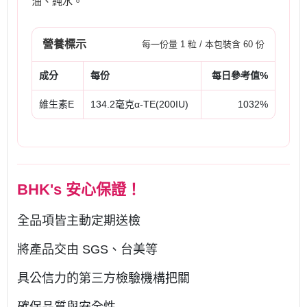
油、純水。
營養標示
每一份量 1 粒 / 本包裝含 60 份
成分
每份
每日參考值%
維生素E
134.2毫克α-TE(200IU)
1032%
BHK's 安心保證！
全品項皆主動定期送檢
將產品交由 SGS、台美等
具公信力的第三方檢驗機構把關
確保品質與安全性