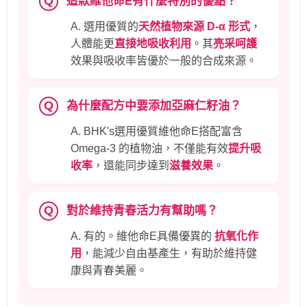
Q
這款維他命E有什麼特別的優點？
A. 選用優質的
天然植物來源
D-α 形式
，
人體能更
直接地吸收利用
。其
亮采呵護
效果與吸收率皆優於一般的合成來源。
Q
為什麼配方中要添加亞麻仁籽油？
A. BHK's選用優質維他命E搭配富含
Omega-3 的植物油，不僅能有效
提升吸
收率
，還能同步達到
滋養效果
。
Q
對於維持青春活力有幫助嗎？
A. 有的。維他命E具備優異的
抗氧化作
用
，能減少自由基產生，有助於維持健
康與青春美麗。