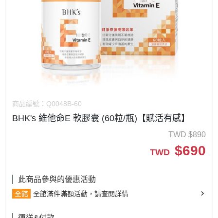
商品編號：
Q0048B-60
BHK's 維他命E 軟膠囊 (60粒/瓶)【賦活有感】
TWD
$
890
$
690
TWD
此商品參與的優惠活動
全館
全館滿件滿額活動，請查閱詳情
運送&付款