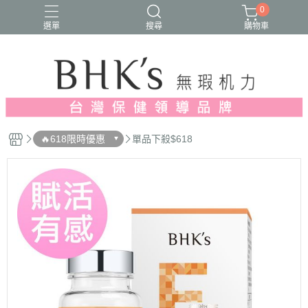
0
選單
搜尋
購物車
人氣推薦
多入優惠
日常維他命
漢方養生
蔓越莓/私密保養
🔥618限時優惠
單品下殺$618