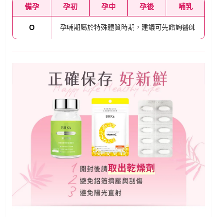
備孕
孕初
孕中
孕後
哺乳
O
孕哺期屬於特殊體質時期，建議可先諮詢醫師