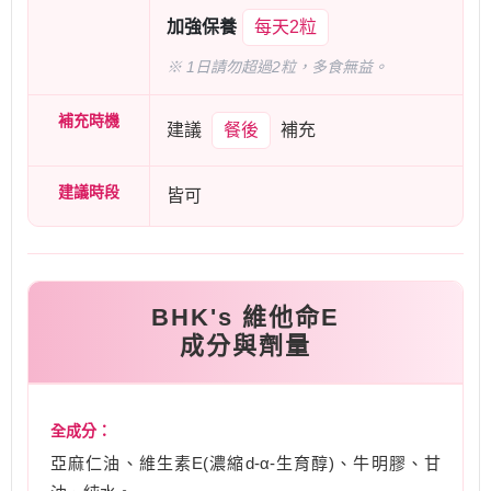
加強保養
每天2粒
※ 1日請勿超過2粒，多食無益。
補充時機
建議
餐後
補充
建議時段
皆可
BHK's 維他命E
成分與劑量
全成分：
亞麻仁油、維生素E(濃縮d-α-生育醇)、牛明膠、甘