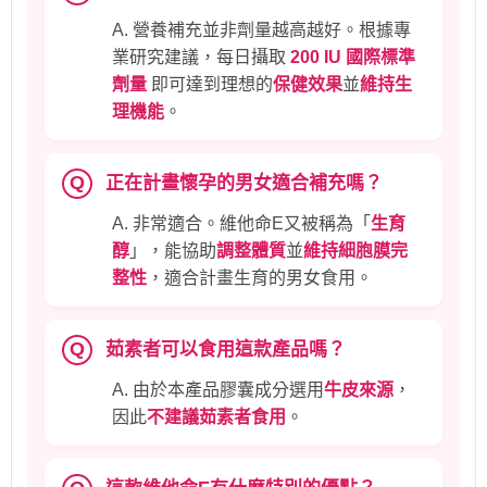
A. 營養補充並非劑量越高越好。根據專
業研究建議，每日攝取
200 IU 國際標準
劑量
即可達到理想的
保健效果
並
維持生
理機能
。
Q
正在計畫懷孕的男女適合補充嗎？
A. 非常適合。維他命E又被稱為「
生育
醇
」，能協助
調整體質
並
維持細胞膜完
整性
，適合計畫生育的男女食用。
Q
茹素者可以食用這款產品嗎？
A. 由於本產品膠囊成分選用
牛皮來源
，
因此
不建議茹素者食用
。