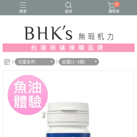
0
選單
搜尋
購物車
人氣推薦
多入優惠
日常維他命
漢方養生
蔓越莓/私密保養
兒童系列
幼童(1~3歲)