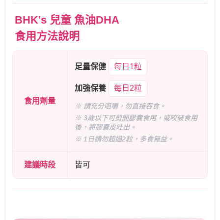
BHK's 兒童 魚油DHA
食用方法說明
足量保健
每日1粒
加強保養
每日2粒
食用劑量
※ 請充分咀嚼，勿直接吞食。
※ 3歲以下可剪開膠囊食用，或咬破食用
後，將膠囊皮吐出。
※ 1日請勿超過2粒，多食無益。
建議時段
皆可