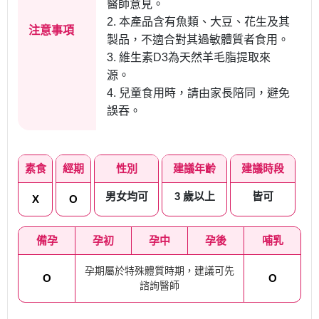
醫師意見。
2. 本產品含有魚類、大豆、花生及其
注意事項
製品，不適合對其過敏體質者食用。
3. 維生素D3為天然羊毛脂提取來
源。
4. 兒童食用時，請由家長陪同，避免
誤吞。
素食
經期
性別
建議年齡
建議時段
男女均可
3 歲以上
皆可
X
O
備孕
孕初
孕中
孕後
哺乳
孕期屬於特殊體質時期，建議可先
O
O
諮詢醫師