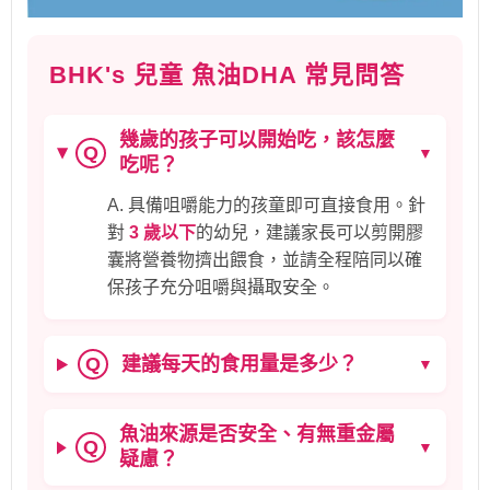
BHK's 兒童 魚油DHA 常見問答
幾歲的孩子可以開始吃，該怎麼
Q
▼
吃呢？
A. 具備咀嚼能力的孩童即可直接食用。針
對
3 歲以下
的幼兒，建議家長可以剪開膠
囊將營養物擠出餵食，並請全程陪同以確
保孩子充分咀嚼與攝取安全。
建議每天的食用量是多少？
Q
▼
魚油來源是否安全、有無重金屬
Q
▼
疑慮？