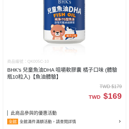
商品編號：
QK005C-10
BHK's 兒童魚油DHA 咀嚼軟膠囊 橘子口味 (體驗
瓶10粒入)【魚油體驗】
TWD
$
179
$
169
TWD
此商品參與的優惠活動
全館
全館滿件滿額活動，請查閱詳情