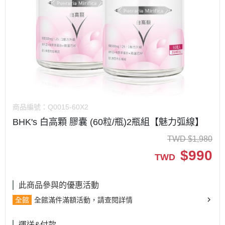
商品編號：
Q0015-60X2
BHK's 白高顆 膠囊 (60粒/瓶)2瓶組【魅力弧線】
TWD
$
1,980
$
990
TWD
此商品參與的優惠活動
全館
全館滿件滿額活動，請查閱詳情
運送&付款