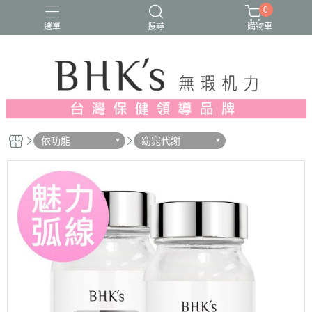
0
選單
搜尋
購物車
人氣推薦
多入優惠
日常維他命
漢方養生
蔓越莓/私密保養
依功能
窈窕代謝