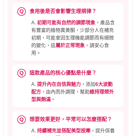
Q
食用後是否會影響生理規律？
A.
初期可能有自然的調節現象
，產品含
有豐富的植物異黄酮，少部分人在補充
初期，可能會因生理機能調節而有細微
的變化，這
屬於正常現象
，請安心食
用。
Q
這款產品的核心優點是什麼？
A.
提升內在自信與魅力
，添加
6大波動
配方
，由內而外調理，幫助
維持理想外
型與飽滿
。
Q
想要效果更好，平常可以怎麼搭配？
A.
持續補充並搭配美型按摩
，提升保養