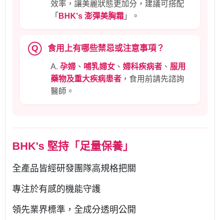
效率，讓美麗狀態更加分，建議可搭配
「
BHK's 澎彈美胸霜
」。
Q
食用上有哪些禁忌或注意事項？
A.
孕婦
、
哺乳婦女
、
婦科疾病者
、
服用
藥物及重大疾病患者
，食用前請先諮詢
醫師。
BHK's 堅持「足量保養」
全產品皆經研發團隊高規格把關
專注於有感的機能守護
領先業界標準，全成分透明公開