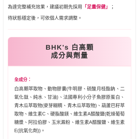
為達完整補充效果，建議初期先採用
「足量保健」
；
待狀態穩定後，可依個人需求調整。
BHK's 白高顆
成分與劑量
全成分：
白高顆萃取物、動物膠囊(牛明膠、硫酸月桂酯鈉、二
氧化鈦、純水、甘油)、法國專利小分子魚膠原蛋白、
青木瓜萃取物(麥芽糊精、青木瓜萃取物)、葫蘆巴籽萃
取物、維生素C、硬脂酸鎂、維生素A醋酸鹽(乾燥葡萄
糖漿、阿拉伯膠、玉米澱粉、維生素A醋酸鹽、維生素
E(抗氧化劑))。