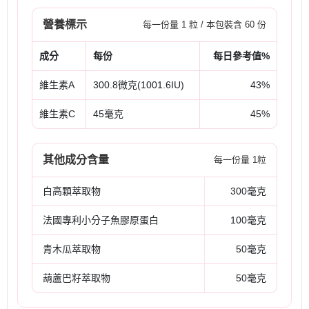
營養標示
每一份量 1 粒 / 本包裝含 60 份
成分
每份
每日參考值%
維生素A
300.8微克(1001.6IU)
43%
維生素C
45毫克
45%
其他成分含量
每一份量 1粒
白高顆萃取物
300毫克
法國專利小分子魚膠原蛋白
100毫克
青木瓜萃取物
50毫克
葫蘆巴籽萃取物
50毫克