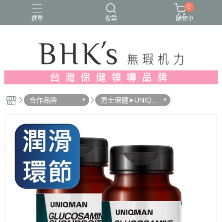
0
選單
搜尋
購物車
人氣推薦
多入優惠
日常維他命
漢方養生
蔓越莓/私密保養
合作品牌
男士保健➤UNIQM
AN優仕曼