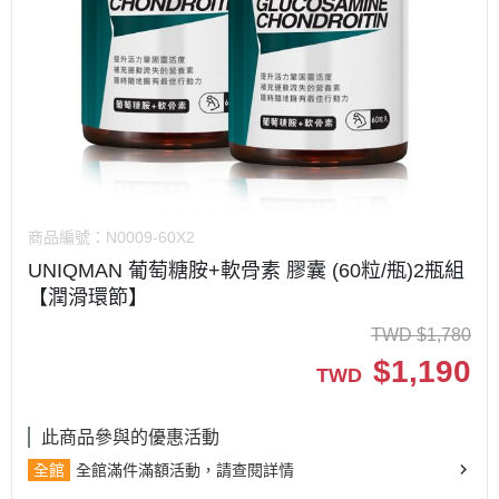
商品編號：
N0009-60X2
UNIQMAN 葡萄糖胺+軟骨素 膠囊 (60粒/瓶)2瓶組
【潤滑環節】
TWD
$
1,780
$
1,190
TWD
此商品參與的優惠活動
全館
全館滿件滿額活動，請查閱詳情