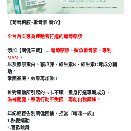
【葡萄糖胺+軟骨素 簡介】
全台首支專為運動者打造的葡萄糖胺
添加【關健三寶】→
葡萄糖胺、鯊魚軟骨素、專利
MSM
，
以及膠原蛋白、貓爪藤、維生素B、維生素C等成分輔
助。
鞏固基底，效果再加乘!!
針對運動所引起的卡卡不順，量身打造專屬成分，
滋補關健，靈活行動不受限，再創自我顛峰。
年紀輕輕告別關健困擾，拒當『喀喀一族』
1.熱愛運動
2.喜歡跳舞