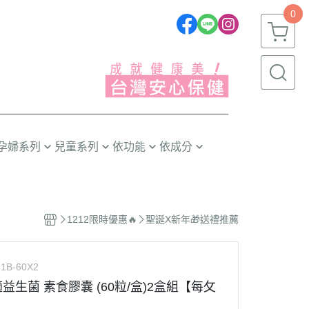
0
孕婦系列
兒童系列
依功能
依成分
推薦❣️
嬰幼兒(0~1歲)
晶亮有神
益生菌/酵素
幼童(1~3歲)
消化排便
葉黃素/藍莓
1212限時優惠🔥
聖誕X新年🎁送禮推薦
小童(3~6歲)
循環代謝
魚油/藻油(DHA/EPA)
大童(6~12歲)
體質防護
蔓越莓/甘露糖
1B-60X2
青少年(12歲以上)
幫助入睡
膠原蛋白
敏適益生菌 素食膠囊 (60粒/盒)2盒組【每攵
精神活力
卵磷脂