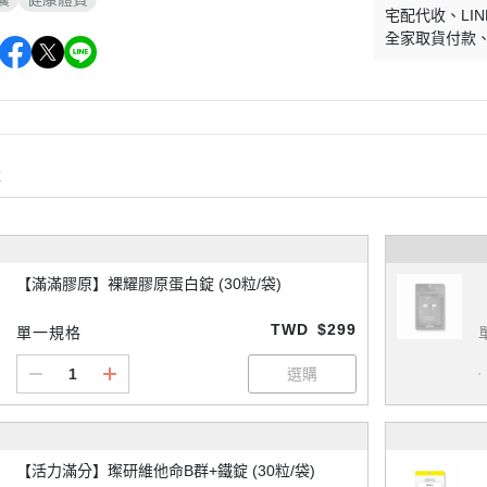
宅配代收
LIN
全家取貨付款
購
【滿滿膠原】裸耀膠原蛋白錠 (30粒/袋)
TWD
$299
單一規格
【活力滿分】璨研維他命B群+鐵錠 (30粒/袋)