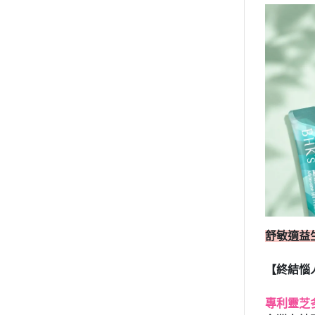
舒敏適益
【終結惱
專利靈芝