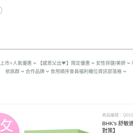
品上市
⭐人氣優惠
【感恩父出💗】限定優惠
女性保健/美妍
依族群
合作品牌
食用順序
會員福利
櫃位資訊
部落格
推薦TOP
限時🔥任2件折$88
營養補給
劉品言代言
人
輕卡管理➤SiimHeart蒔心
營養保健殿堂
多入優惠
超值🔥88%魚油多入
私密健康
備孕期
男士保健➤UNIQMAN優仕曼
怎麼選適合你
組合
月事調理
孕初期
咪
寵物嚴選➤Furluv樂球
成分解惑站
熟齡舒適
孕中期
小童
BHK's 情報站
透亮無瑕
商品編號：
孕後期
Q012
BHK's 舒
齡期
BHK’s 研究手記
彈潤美妍
產後/哺乳
對策】