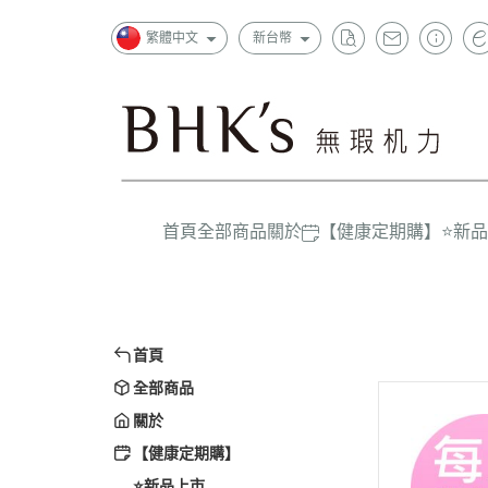
繁體中文
新台幣
首頁
全部商品
關於
【健康定期購】
⭐新
狂銷
一般成
超值
上班族
精選
首頁
孕哺媽
全部商品
嬰幼兒/
關於
大童/學
【健康定期購】
⭐新品上市