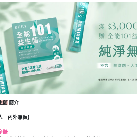
生菌
簡介
人 內外兼顧】
多醣