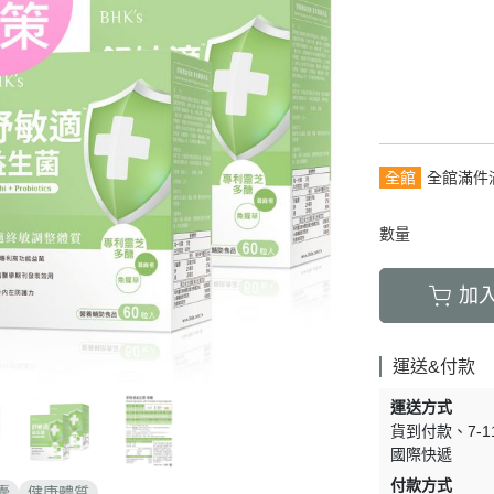
青春守護
保養
淨荳調理
生
豐盈烏黑
清新體香
全館
全館滿件
數量
加
運送&付款
運送方式
貨到付款
7-
國際快遞
付款方式
囊
健康體質