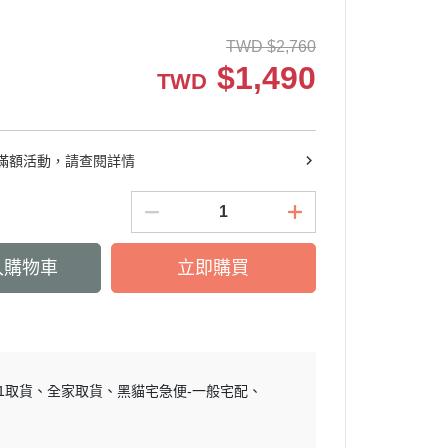
關鍵靈活
非變性膠原/葡萄糖胺
活絡放鬆
維他命(A/B/C/D/E)
TWD
$
2,760
$
1,490
青春美妍
礦物質(鈣/鐵/鎂/鋅)
TWD
豐盈烏黑
私密呵護
滿額活動，請查閱詳情
窈窕代謝
外用保養
送禮推薦
入購物車
立即購買
11取貨
全家取貨
黑貓宅急便-一般宅配