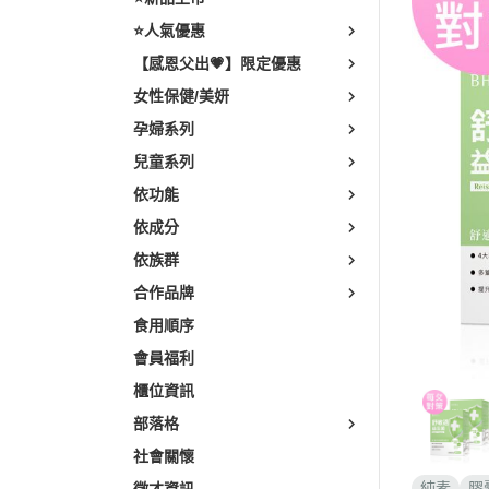
素食
⭐人氣優惠
輕熟齡
【感恩父出💗】限定優惠
樂齡養
女性保健/美妍
孕婦系列
兒童系列
依功能
依成分
依族群
合作品牌
食用順序
會員福利
櫃位資訊
部落格
社會關懷
純素
膠