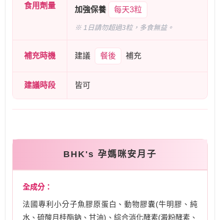
食用劑量
加強保養
每天3粒
※ 1日請勿超過3粒，多食無益。
補充時機
建議
餐後
補充
建議時段
皆可
BHK's 孕媽咪安月子
全成分：
法國專利小分子魚膠原蛋白、動物膠囊(牛明膠、純
水、硫酸月桂酯鈉、甘油)、綜合消化酵素(澱粉酵素、