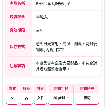
產品名稱
BHK's 孕媽咪安月子
包裝容量
60粒入
有效期限
三年。
避免日光直射、高溫、潮濕，開封後
保存方式
3個月內食用完畢。
本產品含有魚及大豆製品，不適合對
注意事項
其過敏體質者食用。
素食
經期
性別
建議年齡
建議時段
女性
20 歲以上
皆可
X
O