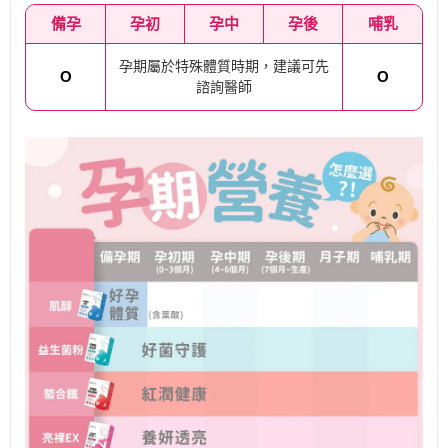
備孕
孕初
孕中
孕後
哺乳
孕期屬於特殊體質時期，建議可先
O
O
諮詢醫師