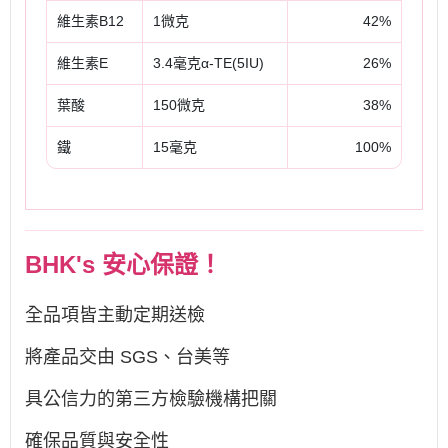
維生素B12
1微克
42%
維生素E
3.4毫克α-TE(5IU)
26%
葉酸
150微克
38%
鐵
15毫克
100%
BHK's 安心保證！
全品項皆主動定期送檢
將產品交由 SGS、台美等
具公信力的第三方檢驗機構把關
確保品質與安全性