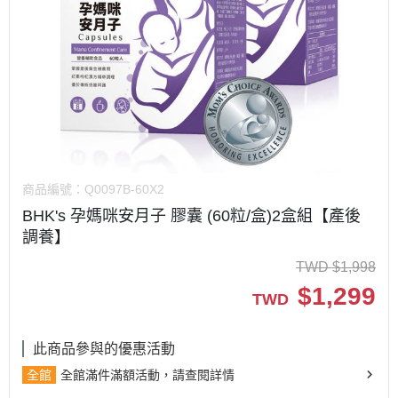
商品編號：
Q0097B-60X2
BHK's 孕媽咪安月子 膠囊 (60粒/盒)2盒組【產後
調養】
TWD
$
1,998
$
1,299
TWD
此商品參與的優惠活動
全館
全館滿件滿額活動，請查閱詳情