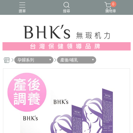
0
選單
搜尋
購物車
人氣推薦
多入優惠
日常維他命
漢方養生
蔓越莓/私密保養
孕婦系列
產後/哺乳