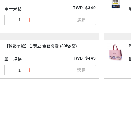
TWD
$349
單一規格
【輕鬆享澱】白腎豆 素食膠囊 (30粒/袋)
B
TWD
$449
單一規格
情