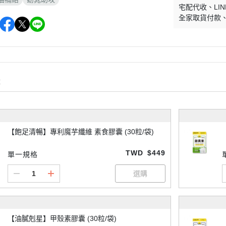
宅配代收
LIN
全家取貨付款
購
【飽足清暢】專利魔芋纖維 素食膠囊 (30粒/袋)
TWD
$449
單一規格
【油膩剋星】甲殼素膠囊 (30粒/袋)