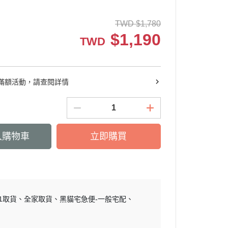
關鍵靈活
非變性膠原/葡萄糖胺
活絡放鬆
維他命(A/B/C/D/E)
TWD
$
1,780
$
1,190
青春美妍
礦物質(鈣/鐵/鎂/鋅)
TWD
豐盈烏黑
私密呵護
滿額活動，請查閱詳情
窈窕代謝
外用保養
送禮推薦
入購物車
立即購買
11取貨
全家取貨
黑貓宅急便-一般宅配