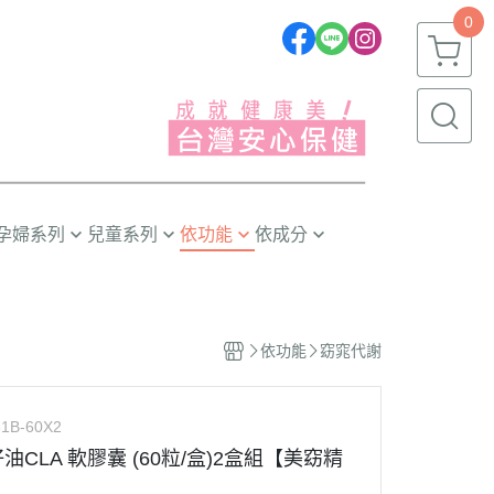
0
孕婦系列
兒童系列
依功能
依成分
推薦❣️
嬰幼兒(0~1歲)
晶亮有神
益生菌/酵素
幼童(1~3歲)
消化排便
葉黃素/藍莓
依功能
窈窕代謝
小童(3~6歲)
循環代謝
魚油/藻油(DHA/EPA)
大童(6~12歲)
體質防護
蔓越莓/甘露糖
1B-60X2
青少年(12歲以上)
幫助入睡
膠原蛋白
籽油CLA 軟膠囊 (60粒/盒)2盒組【美窈精
精神活力
卵磷脂