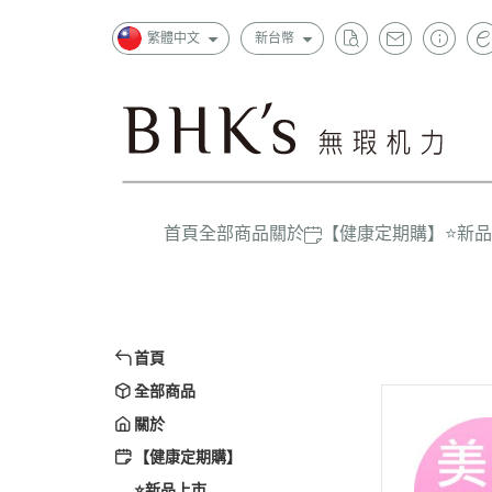
繁體中文
新台幣
首頁
全部商品
關於
【健康定期購】
⭐新
狂銷
一般成
超值
上班族
精選
首頁
孕哺媽
全部商品
嬰幼兒/
關於
大童/學
【健康定期購】
⭐新品上市