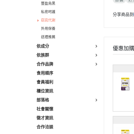
豐盈烏黑
私密呵護
分享商品到
窈窕代謝
外用保養
送禮推薦
依成分
優惠加
依族群
合作品牌
食用順序
會員福利
櫃位資訊
部落格
社會關懷
徵才資訊
合作洽談