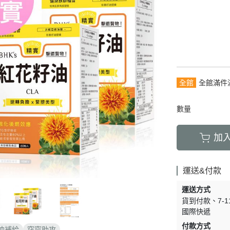
青春守護
保養
淨荳調理
生
豐盈烏黑
清新體香
全館
全館滿件
數量
加
運送&付款
運送方式
貨到付款
7-
國際快遞
付款方式
油補給
窈窕助攻