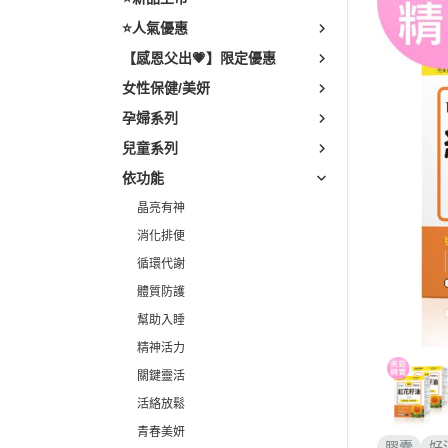
素食
⭐人氣優惠
輕熟齡
【感恩父出💗】限定優惠
樂齡養
女性保健/美妍
孕婦系列
兒童系列
依功能
晶亮有神
消化排便
循環代謝
體質防護
幫助入睡
精神活力
關鍵靈活
活絡放鬆
青春美妍
膠囊
好