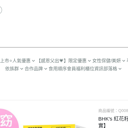
品上市
⭐人氣優惠
【感恩父出💗】限定優惠
女性保健/美妍
依族群
合作品牌
食用順序
會員福利
櫃位資訊
部落格
推薦TOP
限時🔥任2件折$88
營養補給
劉品言代言
人
輕卡管理➤SiimHeart蒔心
營養保健殿堂
多入優惠
超值🔥88%魚油多入
私密健康
備孕期
男士保健➤UNIQMAN優仕曼
怎麼選適合你
組合
月事調理
孕初期
咪
寵物嚴選➤Furluv樂球
成分解惑站
熟齡舒適
孕中期
小童
BHK's 情報站
透亮無瑕
商品編號：
孕後期
Q008
BHK's 紅花
齡期
BHK’s 研究手記
彈潤美妍
產後/哺乳
實】