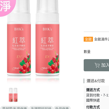
青春守護
保養
淨荳調理
生
豐盈烏黑
清新體香
全館
全館滿件
數量
加
運送&付款
運送方式
貨到付款
7-
國際快遞
付款方式
蔓越莓/私密保養
生理期好好過
外用保養