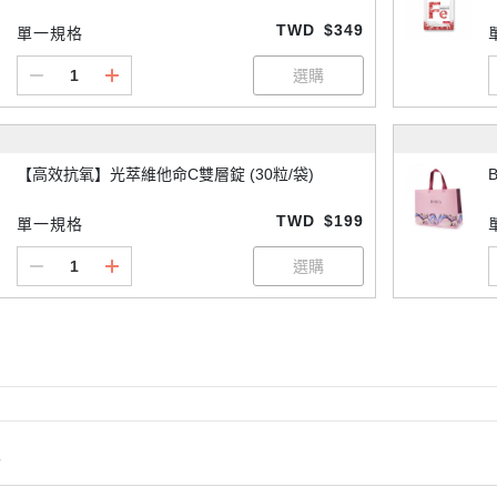
TWD
$349
單一規格
【高效抗氧】光萃維他命C雙層錠 (30粒/袋)
B
TWD
$199
單一規格
情