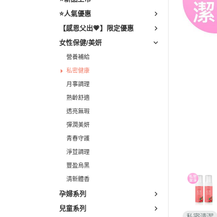
素食
⭐人氣優惠
輕熟齡
【感恩父出💗】限定優惠
樂齡養
女性保健/美妍
營養補給
私密健康
月事調理
熟齡舒適
透亮無瑕
彈潤美妍
青春守護
淨荳調理
豐盈烏黑
清新體香
孕婦系列
兒童系列
私密清潔