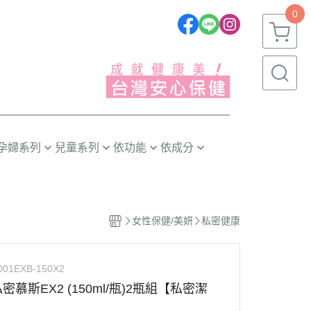
0
孕婦系列
兒童系列
依功能
依成分
推薦❣️
嬰幼兒(0~1歲)
晶亮有神
益生菌/酵素
幼童(1~3歲)
消化排便
葉黃素/藍莓
女性保健/美妍
私密健康
小童(3~6歲)
循環代謝
魚油/藻油(DHA/EPA)
大童(6~12歲)
體質防護
蔓越莓/甘露糖
01EXB-150X2
青少年(12歲以上)
幫助入睡
膠原蛋白
私密慕斯EX2 (150ml/瓶)2瓶組【私密潔
精神活力
卵磷脂