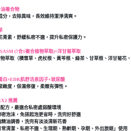
子油複合物
成分，去除異味，長效維持潔淨清爽。
萃
花青素，舒緩私密不適，提升私密保護力。
x BSASM (7合1複合植物萃取)×洋甘菊萃取
植物萃取（積雪草、虎杖根、黃芩根、綠茶、甘草根、洋甘菊花
蛋白×EDR肌舒活泉因子×玻尿酸
緊緻度，保濕修復，柔嫩有彈性。
X2 推薦
溫和配方，最適合私密處弱酸環境
綿密泡沫，免搓起泡更省時，洗完好舒適
瑰精油調香，洗完有淡淡清新花香
日常清潔、私密不適、生理期、熟齡期、孕期、外出旅遊」使用