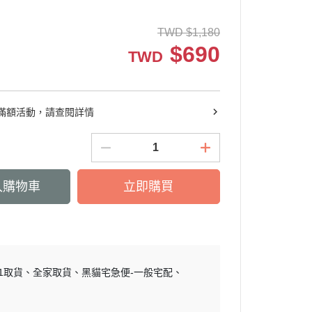
關鍵靈活
非變性膠原/葡萄糖胺
活絡放鬆
維他命(A/B/C/D/E)
TWD
$
1,180
$
690
青春美妍
礦物質(鈣/鐵/鎂/鋅)
TWD
豐盈烏黑
私密呵護
滿額活動，請查閱詳情
窈窕代謝
外用保養
送禮推薦
入購物車
立即購買
11取貨
全家取貨
黑貓宅急便-一般宅配