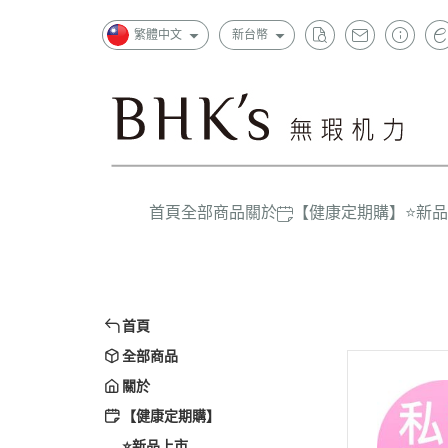
繁體中文
新台幣
首頁
全部商品
關於
【健康定期購】
⭐新
狂銷
一般成
超值
上班族
精選
首頁
孕哺媽
全部商品
嬰幼兒/
關於
大童/學
【健康定期購】
⭐新品上市