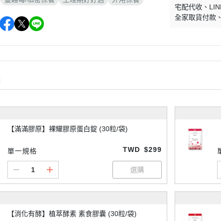
宅配代收
LIN
全家取貨付款
購
【滿滿膠原】裸耀膠原蛋白錠 (30粒/袋)
TWD
$299
單一規格
【消化有酵】植萃酵素 素食膠囊 (30粒/袋)