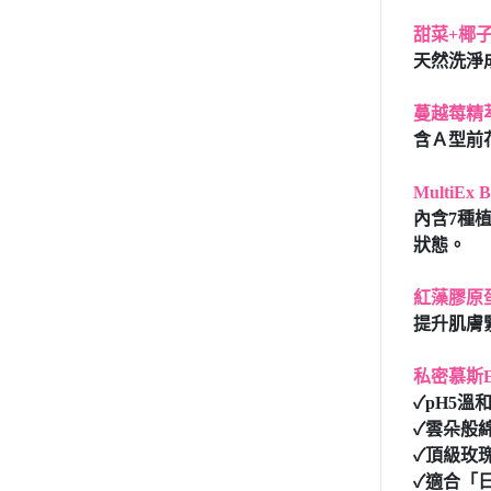
甜菜+椰
天然洗淨
蔓越莓精
含Ａ型前
MultiE
內含7種
狀態。
紅藻膠原
提升肌膚
私密慕斯E
✓pH5
✓雲朵般
✓頂級玫
✓適合「