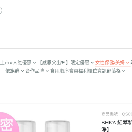
品上市
⭐人氣優惠
【感恩父出💗】限定優惠
女性保健/美妍
依族群
合作品牌
食用順序
會員福利
櫃位資訊
部落格
推薦TOP
限時🔥任2件折$88
營養補給
劉品言代言
人
輕卡管理➤SiimHeart蒔心
營養保健殿堂
多入優惠
超值🔥88%魚油多入
私密健康
備孕期
男士保健➤UNIQMAN優仕曼
怎麼選適合你
組合
月事調理
孕初期
咪
寵物嚴選➤Furluv樂球
成分解惑站
熟齡舒適
孕中期
小童
BHK's 情報站
透亮無瑕
商品編號：
孕後期
QSC0
BHK's 紅萃
齡期
BHK’s 研究手記
彈潤美妍
產後/哺乳
淨】