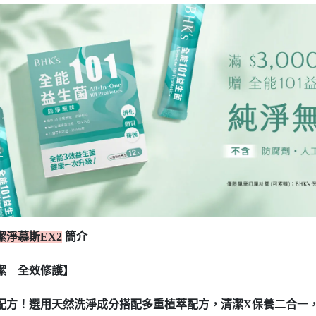
潔淨慕斯EX2
簡介
潔 全效修護】
配方！選用天然洗淨成分搭配多重植萃配方，清潔X保養二合一