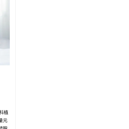
花科植
量元
醯胺