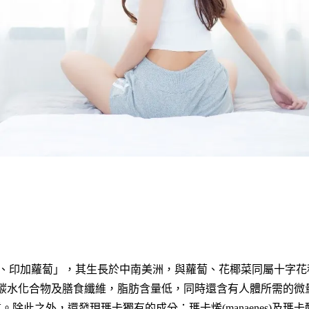
為「祕魯人參、印加蘿蔔」，其生長於中南美洲，與蘿蔔、花椰菜同屬十字
碳水化合物及膳食纖維，脂肪含量低，同時還含有人體所需的微
除此之外，還發現瑪卡獨有的成分：瑪卡烯(manaenes)及瑪卡