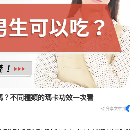
青春守護
保養
淨荳調理
生
豐盈烏黑
清新體香
嗎？不同種類的瑪卡功效一次看
分享文章到