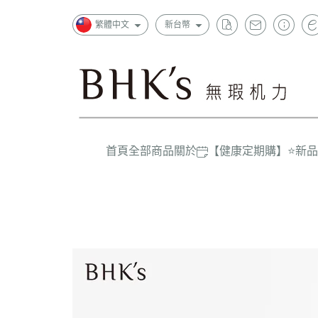
繁體中文
新台幣
首頁
全部商品
關於
【健康定期購】
⭐新
狂銷
一般成
超值
上班族
精選
孕哺媽
嬰幼兒/
大童/學