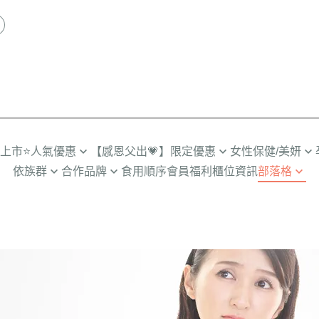
品上市
⭐人氣優惠
【感恩父出💗】限定優惠
女性保健/美妍
依族群
合作品牌
食用順序
會員福利
櫃位資訊
部落格
推薦TOP
限時🔥任2件折$88
營養補給
劉品言代言
人
輕卡管理➤SiimHeart蒔心
營養保健殿堂
多入優惠
超值🔥88%魚油多入
私密健康
備孕期
男士保健➤UNIQMAN優仕曼
怎麼選適合你
組合
月事調理
孕初期
咪
寵物嚴選➤Furluv樂球
成分解惑站
熟齡舒適
孕中期
小童
BHK's 情報站
透亮無瑕
孕後期
齡期
BHK’s 研究手記
彈潤美妍
產後/哺乳