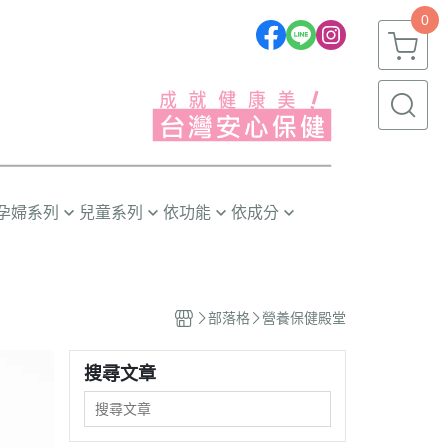
0
孕婦系列
兒童系列
依功能
依成分
推薦❣️
嬰幼兒(0~1歲)
晶亮有神
益生菌/酵素
幼童(1~3歲)
消化排便
葉黃素/藍莓
部落格
營養保健殿堂
小童(3~6歲)
循環代謝
魚油/藻油(DHA/EPA)
大童(6~12歲)
體質防護
蔓越莓/甘露糖
搜尋文章
青少年(12歲以上)
幫助入睡
膠原蛋白
精神活力
卵磷脂