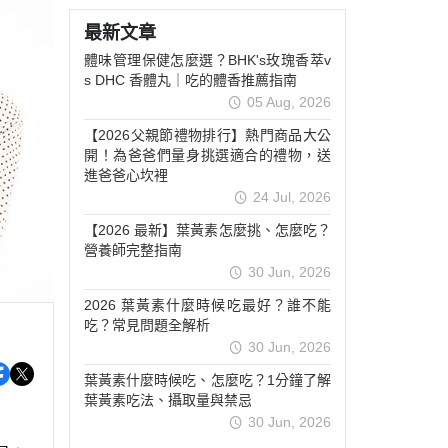
關鍵靈活
非變性膠原/葡萄糖胺
最新文章
活絡放鬆
維他命(A/B/C/D/E)
體味管理保健怎麼選？BHK's玫瑰香萃v
青春美妍
礦物質(鈣/鐵/鎂/鋅)
s DHC 香體丸｜吃的體香推薦指南
05 Aug, 2026
豐盈烏黑
【2026父親節禮物排行】熱門商品大公
私密呵護
開！為爸爸們量身挑選適合的禮物，送
窈窕代謝
進爸爸心坎裡
24 Jul, 2026
外用保養
【2026 最新】葉黃素怎麼挑、怎麼吃？
送禮推薦
營養師完整指南
30 Jun, 2026
2026 葉黃素什麼時候吃最好？誰不能
吃？常見問題全解析
30 Jun, 2026
葉黃素什麼時候吃、怎麼吃？1分鐘了解
葉黃素吃法、攝取量與禁忌
30 Jun, 2026