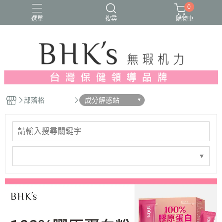
0
選單
搜尋
購物車
人氣推薦
多入優惠
日常維他命
漢方養生
蔓越莓/私密保養
部落格
成分解惑站