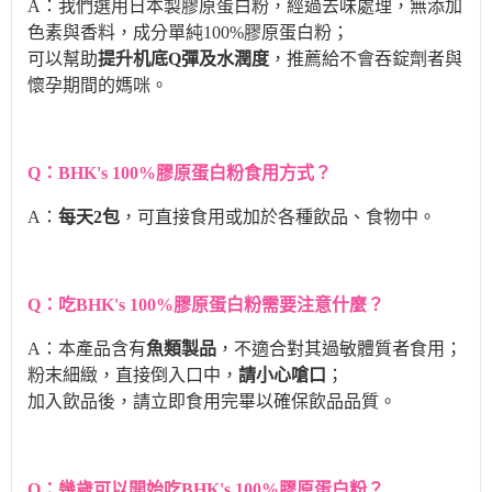
A：我們選用日本製膠原蛋白粉，經過去味處理，無添加
色素與香料，成分單純100%膠原蛋白粉；
可以幫助
提升机底Q彈及水潤度
，推薦給不會吞錠劑者與
懷孕期間的媽咪。
Q：BHK's 100%膠原蛋白粉食用方式？
A：
每天2包
，可直接食用或加於各種飲品、食物中。
Q：吃BHK's 100%膠原蛋白粉需要注意什麼？
A：本產品含有
魚類製品
，不適合對其過敏體質者食用；
粉末細緻，直接倒入口中，
請小心嗆口
；
加入飲品後，請立即食用完畢以確保飲品品質。
Q：幾歲可以開始吃BHK's
100%膠原蛋白粉
？