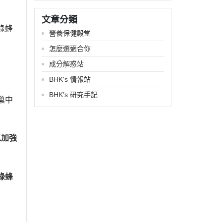
文章分類
綠蜂
營養保健殿堂
怎麼選適合你
成分解惑站
BHK's 情報站
BHK’s 研究手記
巢中
以加強
綠蜂