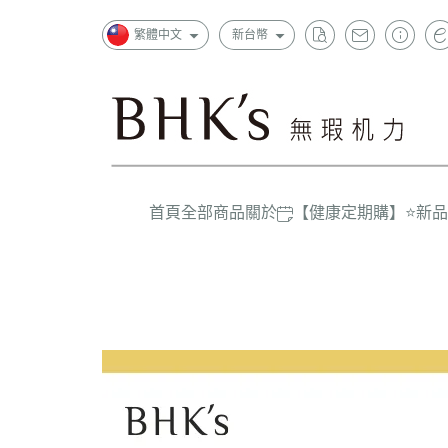
繁體中文
新台幣
首頁
全部商品
關於
【健康定期購】
⭐新
狂銷
一般成
超值
上班族
精選
孕哺媽
嬰幼兒/
大童/學