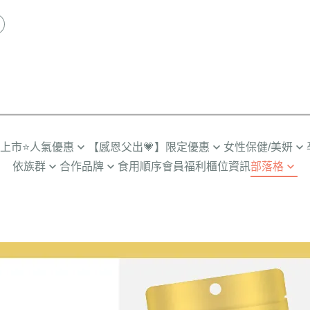
品上市
⭐人氣優惠
【感恩父出💗】限定優惠
女性保健/美妍
依族群
合作品牌
食用順序
會員福利
櫃位資訊
部落格
推薦TOP
限時🔥任2件折$88
營養補給
劉品言代言
人
輕卡管理➤SiimHeart蒔心
營養保健殿堂
多入優惠
超值🔥88%魚油多入
私密健康
備孕期
男士保健➤UNIQMAN優仕曼
怎麼選適合你
組合
月事調理
孕初期
咪
寵物嚴選➤Furluv樂球
成分解惑站
熟齡舒適
孕中期
小童
BHK's 情報站
透亮無瑕
孕後期
齡期
BHK’s 研究手記
彈潤美妍
產後/哺乳