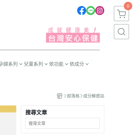
0
孕婦系列
兒童系列
依功能
依成分
推薦❣️
嬰幼兒(0~1歲)
晶亮有神
益生菌/酵素
幼童(1~3歲)
消化排便
葉黃素/藍莓
部落格
成分解惑站
小童(3~6歲)
循環代謝
魚油/藻油(DHA/EPA)
大童(6~12歲)
體質防護
蔓越莓/甘露糖
搜尋文章
青少年(12歲以上)
幫助入睡
膠原蛋白
精神活力
卵磷脂