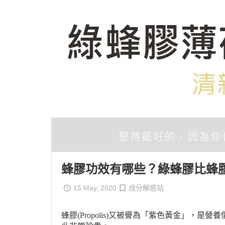
素食
輕熟齡
樂齡養
蜂膠功效有哪些？綠蜂膠比蜂膠
15 May, 2020
成分解惑站
蜂膠(Propolis)又被譽為「紫色黃金」，是