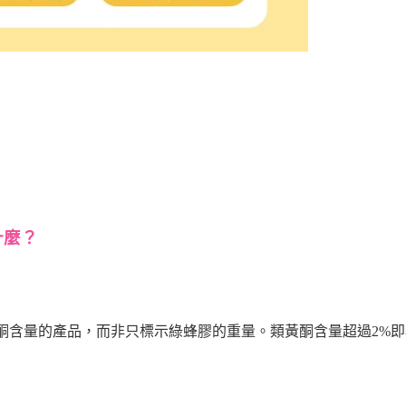
什麼？
酮含量的產品，而非只標示綠蜂膠的重量。類黃酮含量超過2%即