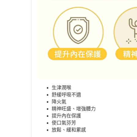
生津潤喉
舒緩呼吸不適
降火氣
精神旺盛、增強體力
提升內在保護
使口氣芬芳
放鬆、緩和累感