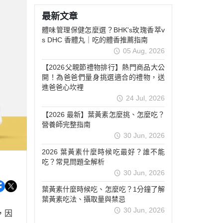
關鍵靈活
非變性膠原/葡萄糖胺
最新文章
活絡放鬆
維他命(A/B/C/D/E)
體味管理保健怎麼選？BHK's玫瑰香萃v
青春美妍
礦物質(鈣/鐵/鎂/鋅)
s DHC 香體丸｜吃的體香推薦指南
05 Aug, 2026
豐盈烏黑
【2026父親節禮物排行】熱門商品大公
私密呵護
開！為爸爸們量身挑選適合的禮物，送
窈窕代謝
進爸爸心坎裡
24 Jul, 2026
外用保養
【2026 最新】葉黃素怎麼挑、怎麼吃？
送禮推薦
營養師完整指南
30 Jun, 2026
2026 葉黃素什麼時候吃最好？誰不能
吃？常見問題全解析
30 Jun, 2026
葉黃素什麼時候吃、怎麼吃？1分鐘了解
葉黃素吃法、攝取量與禁忌
30 Jun, 2026
，因