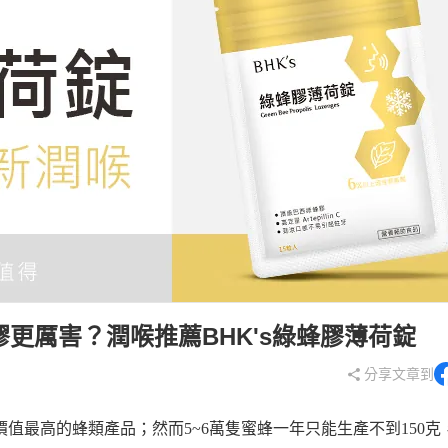
青春守護
保養
淨荳調理
生
豐盈烏黑
清新體香
更厲害？潤喉推薦BHK's綠蜂膠薄荷錠
分享文章到
營養價值最高的蜂類產品；然而5~6萬隻蜜蜂一年只能生產不到150克