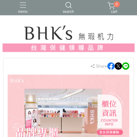
0
menu
search
cart
人氣推薦
多入優惠
日常維他命
漢方養生
蔓越莓/私密保養
Share