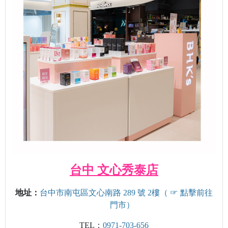
台中 文心秀泰店
地址：
台中市南屯區
文心南路 289 號 2樓（
☞ 點擊前往
門市
）
TEL：
0971-703-656