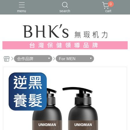
0
menu
search
cart
人氣推薦
多入優惠
日常維他命
漢方養生
蔓越莓/私密保養
合作品牌
For MEN