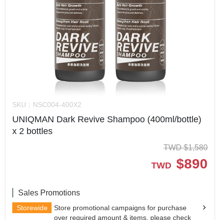
SKU：
NSC004-400X2
UNIQMAN Dark Revive Shampoo (400ml/bottle)
x 2 bottles
TWD
$
1,580
$
890
TWD
Sales Promotions
Storewide
Store promotional campaigns for purchase
over required amount & items, please check