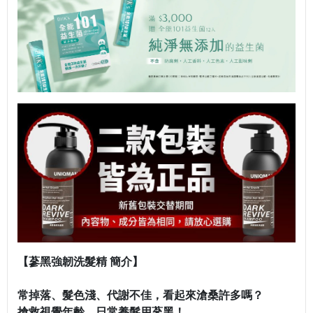
【蔘黑強韌洗髮精 簡介】
常掉落、髮色淺、代謝不佳，看起來滄桑許多嗎？
搶救視覺年齡，日常養髮用蔘黑！