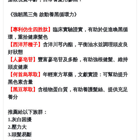
《強韌黑三角 啟動養黑循環力》
【專利仿生四胜肽】
臨床實驗證實，有助於促進喚黑循
環，重拾健康髮色
【西洋芹種子】
含洋川芎內酯，平衡油水並調理頭皮良
好狀態
【人蔘皂苷】
豐富蔘皂苷及多酚，有助強根健髮、維持
頭皮健康
【何首烏萃取】
年輕東方草藥，文獻實證：可幫助提升
黑色素含量
【黑豆萃取】
含植物蛋白質，有助養護髮絲、提供充足
養分
推薦給以下族群：
1.灰白困擾
2.壓力大
3.頭髮易斷