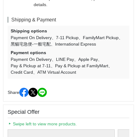
details.
Shipping & Payment
Shipping options
Payment On Delivery
7-11 Pickup
FamilyMart Pickup
黑貓宅急便-一般宅配
International Express
Payment options
Payment On Delivery
LINE Pay
Apple Pay
Pay & Pickup at 7-11
Pay & Pickup at FamilyMart
Credit Card
ATM Virtual Account
Share
Special Offer
Swipe left to view more products.