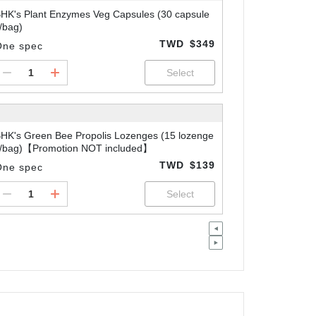
HK's Plant Enzymes Veg Capsules (30 capsule
/bag)
TWD
$349
One spec
HK's Green Bee Propolis Lozenges (15 lozenge
/bag)【Promotion NOT included】
TWD
$139
One spec