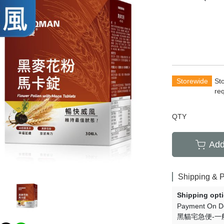
rians
Total Anti-Aging
萄糖胺
齡保養
Acne and Scar
養生
Hair Growth
清新體香
Storewide
St
re
QTY
Add
Shipping & 
Shipping opt
Payment On De
黑貓宅急便-一