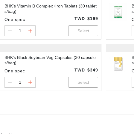
BHK's Vitamin B Complex+Iron Tablets (30 tablet
B
s/bag)
s
TWD
$199
One spec
BHK's Black Soybean Veg Capsules (30 capsule
B
s/bag)
s
TWD
$349
One spec