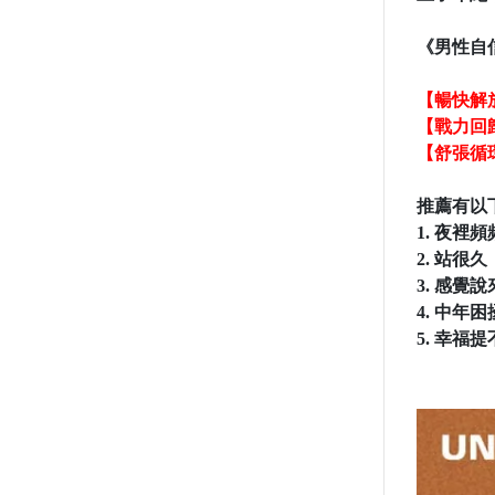
《男性自
【暢快解
【戰力回
【舒張循
推薦有以
1. 夜裡頻
2. 站很久
3. 感覺
4. 中年困
5. 幸福