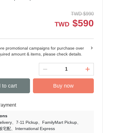
TWD
$
990
$
590
TWD
ore promotional campaigns for purchase over
quired amount & items, please check details.
 to cart
Buy now
Payment
ions
livery
7-11 Pickup
FamilyMart Pickup
般宅配
International Express