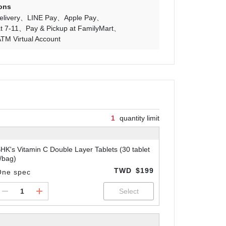
ons
livery
LINE Pay
Apple Pay
t 7-11
Pay & Pickup at FamilyMart
TM Virtual Account
1
quantity limit
HK's Vitamin C Double Layer Tablets (30 tablet
/bag)
TWD
$199
One spec