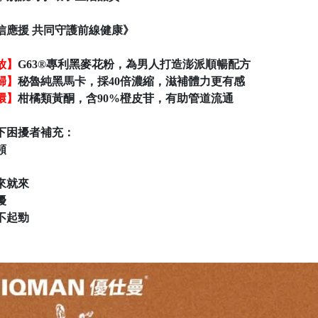
信應援 共同守護前線健康》
放】
G63®專利黑麥花粉，為男人打造澎派順暢配方
歸】
秘魯純黑馬卡，採40倍濃縮，滋補體力更有感
環】
柑橘類黃酮，含90%橙皮苷，有助管道流通
下困擾者補充：
頻
說來就來
擾
提不起勁