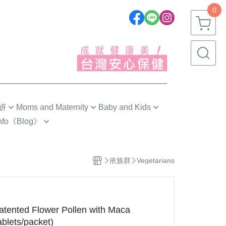
0
妍
Moms and Maternity
Baby and Kids
nfo
《Blog》
劉品言代言推薦❣️
嬰幼兒(0~1歲)
 Tips
Pre-Pregnancy
幼童(1~3歲)
 Choose?
依族群
Vegetarians
The First Trimester
小童(3~6歲)
ngredients
The Second Trimester
大童(6~12歲)
g
0
The Third Trimester
青少年(12歲以上)
ented Flower Pollen with Maca
s 研究手記
ng
Confinement Care
ablets/packet)