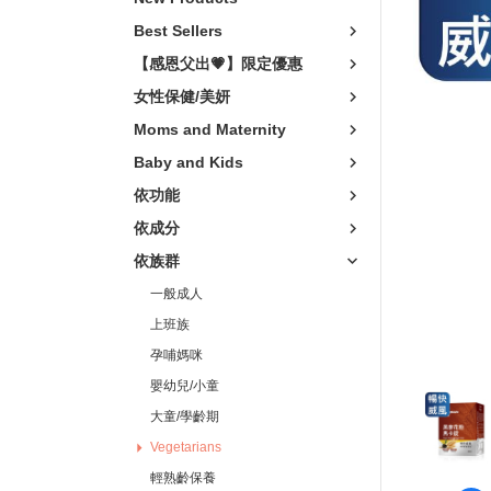
Vitality Boost
卵磷脂
Vegeta
Best Sellers
關鍵靈活
非變性膠原/葡
輕熟
【感恩父出💗】限定優惠
Relaxation
Vitamins
樂齡
女性保健/美妍
青春美妍
Minerals
Moms and Maternity
Scalp Care
Baby and Kids
私密呵護
依功能
窈窕代謝
依成分
Skin Care Products
依族群
Mosquito Repellent
一般成人
上班族
孕哺媽咪
嬰幼兒/小童
大童/學齡期
Vegetarians
輕熟齡保養