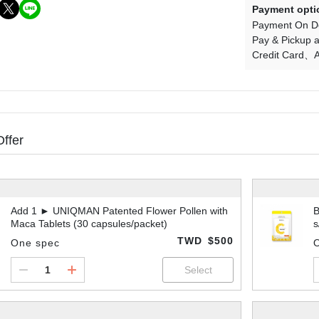
Payment opti
Payment On De
Pay & Pickup a
Credit Card
A
Offer
Add 1 ► UNIQMAN Patented Flower Pollen with
B
Maca Tablets (30 capsules/packet)
s
TWD
$500
One spec