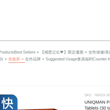
roducts
Best Sellers
【感恩父出💗】限定優惠
女性保健/美
分
依族群
合作品牌
Suggested Usage
會員福利
Counter I
Top Sales
限時🔥任2件折$88
營養補給
成人
Low-Cal Health
Healthy
超值多入優惠
超值🔥88%魚油多入
Intimate Health
族
For MEN
How to
Selected Combo
Gynecologic Care
EPA)
媽咪
For PET
About I
Menopause Care
/小童
NEWS
Supreme Brightenin
SKU：
N0033-3
UNIQMAN Pat
學齡期
BHK’
Elasticity Moisturizi
Tablets (30 t