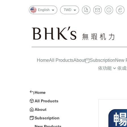
English
TWD
Home
All Products
About
Subscription
New P
依功能
依成
晶亮有神
益生菌/酵素
一般
消化排便
葉黃素/藍莓
上班
Home
循環代謝
魚油/藻油(DHA/
孕哺
All Products
Strong Constitution
蔓越莓/甘露糖
嬰幼兒
About
Insomnia Improvements
膠原蛋白
大童/
Subscription
New Products