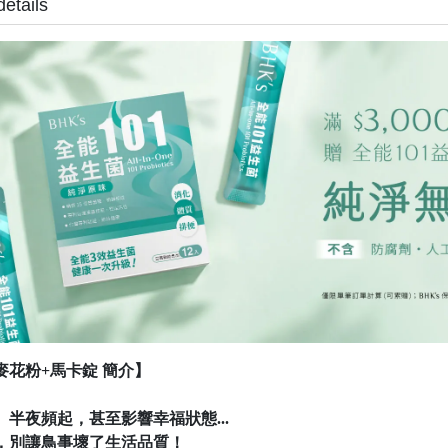
details
麥花粉+馬卡錠 簡介】
、半夜頻起，甚至影響幸福狀態...
，別讓鳥事壞了生活品質！