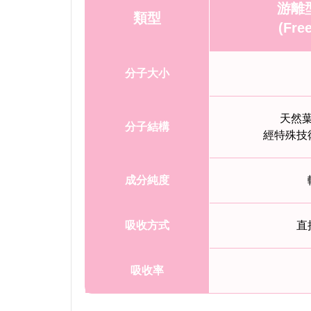
游離
類型
(Free
分子大小
天然
分子結構
經特殊技
成分純度
吸收方式
直
吸收率