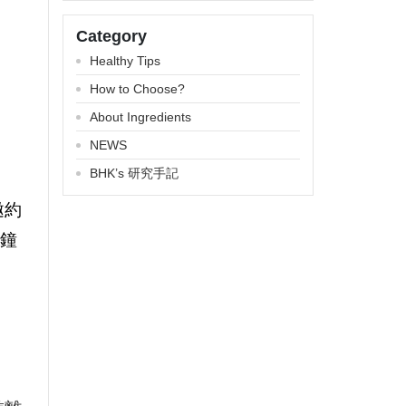
Category
Healthy Tips
How to Choose?
About Ingredients
NEWS
BHK’s 研究手記
邀約
分鐘