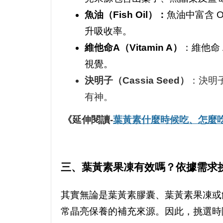
魚油（Fish Oil）：
魚油中富含 
升吸收率。
維他命A（Vitamin A）
：維他命
視覺。
決明子（Cassia Seed）
：決明
有神。
《延伸閱讀-
葉黃素什麼時候吃、怎麼
三、葉黃素果凍有效嗎？依據需求
其實無論是葉黃素膠囊、葉黃素果凍或
常晶亮保養的補充來源。因此，挑選時