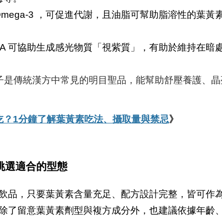
Omega-3 ，可促進代謝，且油脂可幫助脂溶性的葉黃
 A 可協助生成感光物質「視紫質」，有助於維持在暗
子是傳統漢方中常見的明目聖品，能幫助舒壓養護、晶
吃？1分鐘了解葉黃素吃法、攝取量與禁忌
》
挑選適合的型態
飲品，只要葉黃素含量充足、配方設計完整，皆可作
除了留意葉黃素劑型與複方成分外，也建議依據年齡