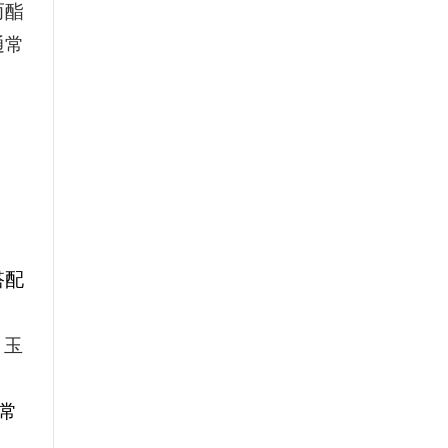
而酯
通常
搭配
 玉
常