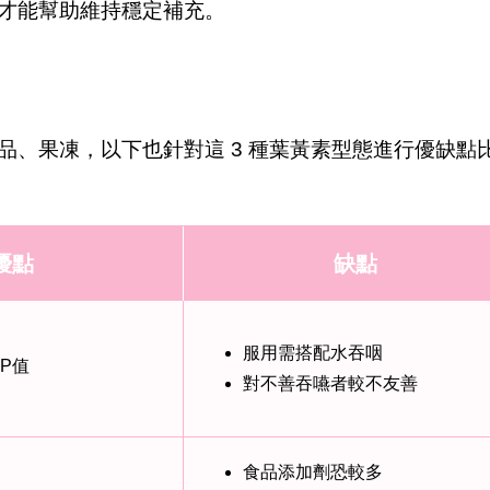
才能幫助維持穩定補充。
品、果凍，以下也針對這 3 種葉黃素型態進行優缺點
優點
缺點
服用需搭配水吞咽
P值
對不善吞嚥者較不友善
食品添加劑恐較多