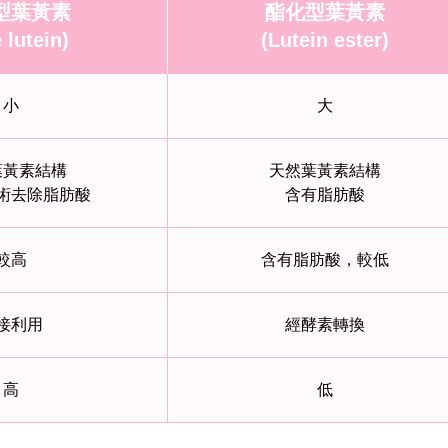
型葉黃素
酯化型葉黃素
 lutein)
(Lutein ester)
小
大
葉黃素結構
天然葉黃素結構
術去除脂肪酸
含有脂肪酸
較高
含有脂肪酸，較低
接利用
經酵素轉換
高
低