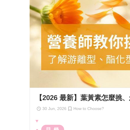
Vitality Boost
卵磷脂
Vegeta
關鍵靈活
非變性膠原/葡
輕熟
Relaxation
Vitamins
樂齡
青春美妍
Minerals
Scalp Care
私密呵護
窈窕代謝
Skin Care Products
Mosquito Repellent
【2026 最新】葉黃素怎麼
30 Jun, 2026
How to Choose?
目 錄
▼