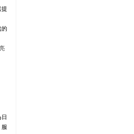
素提
處的
亮
為日
、服