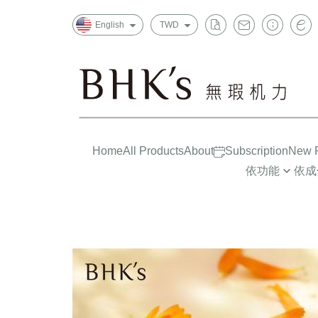
English
TWD
Home
All Products
About
Subscription
New P
依功能
依成
晶亮有神
益生菌/酵素
一般
消化排便
葉黃素/藍莓
上班
循環代謝
魚油/藻油(DHA/
孕哺
Strong Constitution
蔓越莓/甘露糖
嬰幼兒
Insomnia Improvements
膠原蛋白
大童/