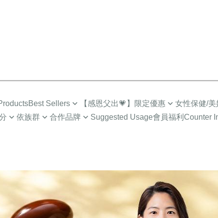
roducts
Best Sellers
【感恩父出💗】限定優惠
女性保健/美
分
依族群
合作品牌
Suggested Usage
會員福利
Counter I
Top Sales
限時🔥任2件折$88
營養補給
成人
Low-Cal Health
Healthy
超值多入優惠
超值🔥88%魚油多入
Intimate Health
族
For MEN
How to
Selected Combo
Gynecologic Care
EPA)
媽咪
For PET
About I
Menopause Care
/小童
NEWS
Supreme Brightenin
學齡期
BHK’
Elasticity Moisturizi