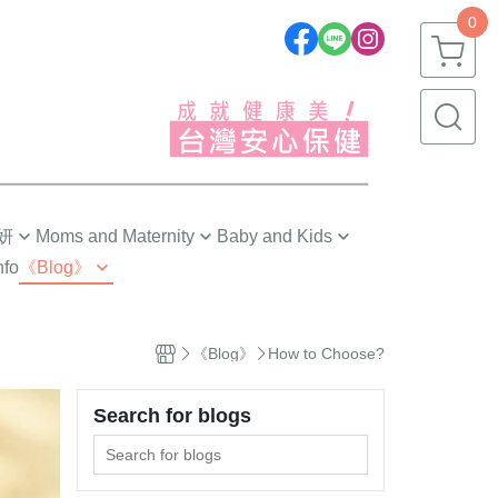
0
妍
Moms and Maternity
Baby and Kids
nfo
《Blog》
劉品言代言推薦❣️
嬰幼兒(0~1歲)
 Tips
Pre-Pregnancy
幼童(1~3歲)
 Choose?
《Blog》
How to Choose?
The First Trimester
小童(3~6歲)
ngredients
The Second Trimester
大童(6~12歲)
Search for blogs
g
The Third Trimester
青少年(12歲以上)
s 研究手記
ng
Confinement Care