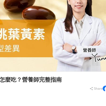
rians
Total Anti-Aging
萄糖胺
齡保養
Acne and Scar
養生
Hair Growth
清新體香
挑、怎麼吃？營養師完整指南
Share