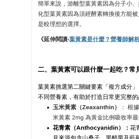
簡單來說，游離型葉黃素因為分子小、
化型葉黃素因為須經酵素轉換後方能被
是較理想的選擇。
《延伸閱讀-
葉黃素是什麼？營養師解
二、葉黃素可以跟什麼一起吃？常
葉黃素挑選第二關鍵要素「複方成分」
不同營養素，有助於打造日常更完整的
玉米黃素（Zeaxanthin）
： 根
米黃素 2mg 為黃金比例吸收
花青素（Anthocyanidin）：
花
見來源包含山桑子、黑醋栗及藍